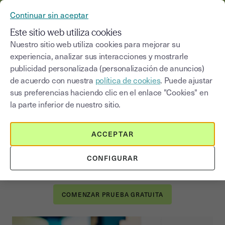
YOUSIGN SE CONVIERTE EN YOUTRUST
Continuar sin aceptar
MENÚ
Este sitio web utiliza cookies
Nuestro sitio web utiliza cookies para mejorar su
experiencia, analizar sus interacciones y mostrarle
publicidad personalizada (personalización de anuncios)
Comience a firmar sus
de acuerdo con nuestra
política de cookies
. Puede ajustar
contratos online con
sus preferencias haciendo clic en el enlace "Cookies" en
Youtrust
la parte inferior de nuestro sitio.
Cierre negocios más rápido y deles a sus socios la mejor
ACCEPTAR
experiencia de firma digital de contratos: comience su
prueba gratis de 14 días y comience a firmar contratos
CONFIGURAR
online: