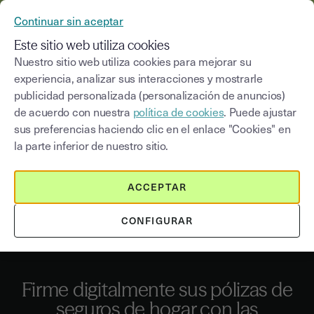
YOUSIGN SE CONVIERTE EN YOUTRUST
Continuar sin aceptar
MENÚ
Este sitio web utiliza cookies
Nuestro sitio web utiliza cookies para mejorar su
experiencia, analizar sus interacciones y mostrarle
publicidad personalizada (personalización de anuncios)
La firma electrónica para
de acuerdo con nuestra
política de cookies
. Puede ajustar
pólizas de seguro de hogar
sus preferencias haciendo clic en el enlace "Cookies" en
la parte inferior de nuestro sitio.
Los seguros de hogar son fundamentales al mudarse a
una nueva vivienda, tanto en propiedad como en alquiler.
ACCEPTAR
La firma digital ayuda a las aseguradoras a brindar un
acceso más fácil y rápido para los clientes a sus pólizas.
CONFIGURAR
Firme digitalmente sus pólizas de
seguros de hogar con las