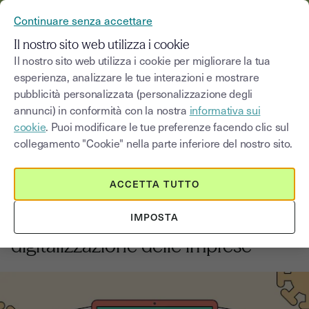
YOUSIGN DIVENTA YOUTRUST
Continuare senza accettare
MENU
Il nostro sito web utilizza i cookie
Il nostro sito web utilizza i cookie per migliorare la tua
esperienza, analizzare le tue interazioni e mostrare
Blog
pubblicità personalizzata (personalizzazione degli
annunci) in conformità con la nostra
informativa sui
Seleziona una categoria
Saisissez un terme pour
cookie
. Puoi modificare le tue preferenze facendo clic sul
collegamento "Cookie" nella parte inferiore del nostro sito.
Innovazione e trasformazione digitale
3
min
ACCETTA TUTTO
2 settembre 2025
IMPOSTA
Come il COVID ha accelerato la
digitalizzazione delle imprese