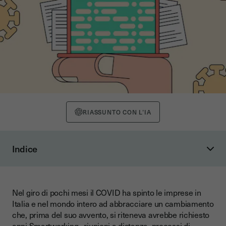
RIASSUNTO CON L’IA
Indice
Un'accelerazione nella digitalizzazione delle interazioni con
i clienti
Il boom delle offerte digitali
Nel giro di pochi mesi il COVID ha spinto le imprese in
Italia e nel mondo intero ad abbracciare un cambiamento
Alcune disparità fra settori diversi
che, prima del suo avvento, si riteneva avrebbe richiesto
Grandi cambiamenti più duraturi a lungo termine
anni.Smartworking , riunioni a distanza, processi di