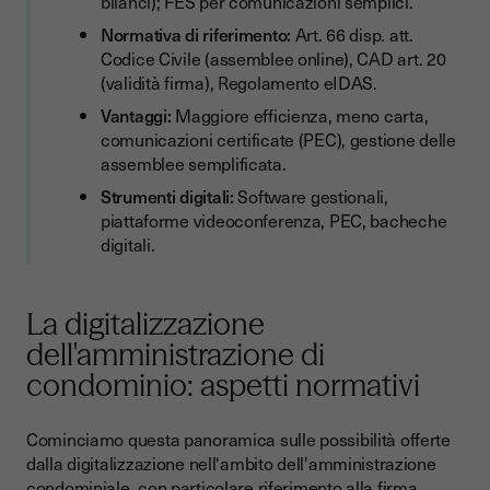
bilanci); FES per comunicazioni semplici.
Regolamenti condominiali
Normativa di riferimento:
Art. 66 disp. att.
Altre comunicazioni
Codice Civile (assemblee online), CAD art. 20
Tabella riepilogativa: documento e firma consigliata
(validità firma), Regolamento eIDAS.
Vantaggi:
Maggiore efficienza, meno carta,
Gestione assemblee condominiali: strumenti digitali per
comunicazioni certificate (PEC), gestione delle
amministratori
assemblee semplificata.
Software gestionali specifici
Strumenti digitali:
Software gestionali,
Piattaforme per assemblee virtuali
piattaforme videoconferenza, PEC, bacheche
digitali.
PEC (Posta Elettronica Certificata)
Bacheche condominiali digitali
La digitalizzazione
Buone pratiche per la digitalizzazione della gestione
dell'amministrazione di
condominiale
condominio: aspetti normativi
Conformità prima di tutto
Attenzione alla sicurezza
Cominciamo questa panoramica sulle possibilità offerte
dalla digitalizzazione nell'ambito dell'amministrazione
Funzionalità al servizio dell'efficienza
condominiale, con particolare riferimento alla
firma