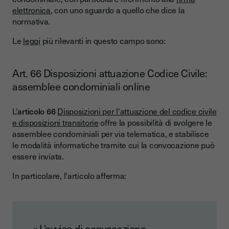
Youtrust: la piattaforma di firma elettronica per
elettronica
, con uno sguardo a quello che dice la
amministratori di condominio
normativa.
I vantaggi per gli amministratori di condominio:
Le
leggi
più rilevanti in questo campo sono:
Conclusione
Art. 66 Disposizioni attuazione Codice Civile:
assemblee condominiali online
L'
articolo 66
Disposizioni per l'attuazione del codice civile
e disposizioni transitorie
offre la possibilità di svolgere le
assemblee condominiali per via telematica, e stabilisce
le modalità informatiche tramite cui la convocazione può
essere inviata.
In particolare, l'articolo afferma:
« L'avviso di convocazione,