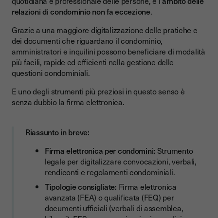
quotidiana e professionale delle persone, e l'
ambito delle
relazioni di condominio non fa eccezione
.
Regolamento europeo eIDAS: quadro normativo europeo
Grazie a una maggiore digitalizzazione delle pratiche e
Firme elettroniche: le diverse tipologie
dei documenti che riguardano il condominio,
Firma elettronica semplice (FES)
amministratori e inquilini possono beneficiare di modalità
più facili, rapide ed efficienti nella gestione delle
Firma elettronica avanzata (FEA)
questioni condominiali.
Firma elettronica qualificata (FEQ) o firma digitale
E uno degli strumenti più preziosi in questo senso è
Assemblee condominiali online: modalità e requisiti legali
senza dubbio la firma elettronica.
Convocazione dell'assemblea
Riassunto in breve:
Svolgimento dell'assemblea in videoconferenza
Firma elettronica per condomini:
Strumento
Firme elettroniche e condomini: quali documenti?
legale per digitalizzare convocazioni, verbali,
Convocazioni di assemblea
rendiconti e regolamenti condominiali.
Verbali di assemblea
Tipologie consigliate:
Firma elettronica
avanzata (FEA) o qualificata (FEQ) per
Rendiconti e Bilanci consuntivi
documenti ufficiali (verbali di assemblea,