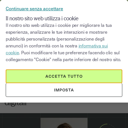
YOUSIGN DIVENTA YOUTRUST
Continuare senza accettare
MENU
Il nostro sito web utilizza i cookie
Il nostro sito web utilizza i cookie per migliorare la tua
esperienza, analizzare le tue interazioni e mostrare
Blog
pubblicità personalizzata (personalizzazione degli
annunci) in conformità con la nostra
informativa sui
Seleziona una categoria
Saisissez un terme pour
cookie
. Puoi modificare le tue preferenze facendo clic sul
collegamento "Cookie" nella parte inferiore del nostro sito.
Immobiliare
6
min
26 febbraio 2026
ACCETTA TUTTO
Firma elettronica per condomini:
IMPOSTA
verso assemblee, verbali e delibere
digitali