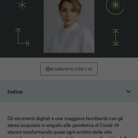
RIASSUNTO CON L’IA
Indice
La digitalizzazione dell'amministrazione di condominio:
aspetti normativi
Art. 66 Disposizioni attuazione Codice Civile: assemblee
Gli strumenti digitali e una maggiore familiarità con gli
condominiali online
stessi acquisita in seguito alla pandemia di Covid-19
stanno trasformando quasi ogni ambito della vita
Codice dell'Amministrazione Digitale (CAD): validità
giuridica