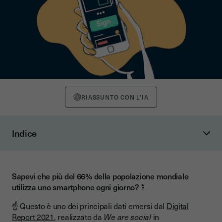
RIASSUNTO CON L’IA
Indice
2021: qualche dato sull’utilizzo dello smartphone
1. Panoramica globale
Sapevi che più del 66% della popolazione mondiale
2. Le best practice di Google
utilizza uno smartphone ogni giorno?📱
Firmare digitalmente un documento da smartphone
☝️️ Questo è uno dei principali dati emersi dal
Digital
Un vantaggio competitivo per le aziende
Report 2021
, realizzato da
We are social
in