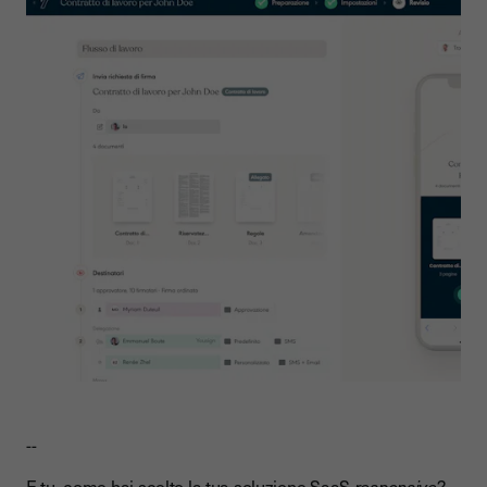
--
E tu, come hai scelto la tua soluzione SaaS
responsive
?