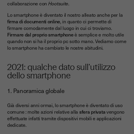
collaborazione con
Hootsuite
.
Scegliere la giusta soluzione SaaS per smartphone
Lo smartphone è diventato il nostro alleato anche per la
La nostra webapp Youtrust
firma di documenti online
, in quanto ci permette di
CASI SPECIFICI
firmare comodamente dal luogo in cui ci troviamo.
Firmare dal proprio smartphone
è semplice e molto utile
quando non si ha il proprio pc sotto mano. Vediamo come
lo smartphone ha cambiato le nostre abitudini.
2021: qualche dato sull’utilizzo
dello smartphone
1. Panoramica globale
Già diversi anni ormai, lo smartphone è diventato di uso
comune : molte azioni relative alla
sfera privata
vengono
effettuate infatti tramite dispositivi mobili e applicazioni
dedicate.