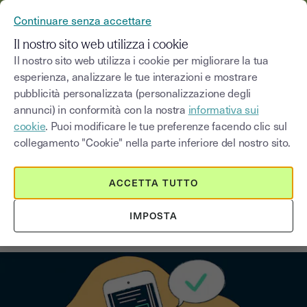
YOUSIGN DIVENTA YOUTRUST
Continuare senza accettare
MENU
Il nostro sito web utilizza i cookie
Il nostro sito web utilizza i cookie per migliorare la tua
esperienza, analizzare le tue interazioni e mostrare
Blog
pubblicità personalizzata (personalizzazione degli
annunci) in conformità con la nostra
informativa sui
Seleziona una categoria
Saisissez un terme pour
cookie
. Puoi modificare le tue preferenze facendo clic sul
collegamento "Cookie" nella parte inferiore del nostro sito.
Firma elettronica
3
min
2 settembre 2025
ACCETTA TUTTO
Firmare documenti dal proprio
IMPOSTA
smartphone