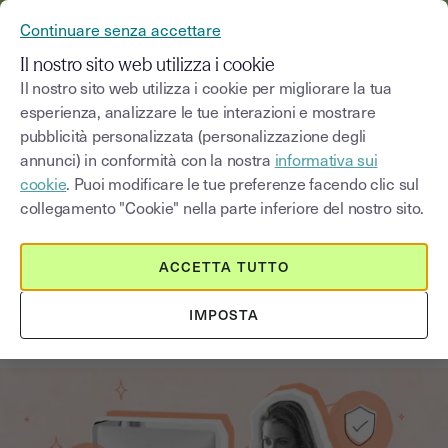
YOUSIGN DIVENTA YOUTRUST
Continuare senza accettare
MENU
Il nostro sito web utilizza i cookie
Il nostro sito web utilizza i cookie per migliorare la tua
esperienza, analizzare le tue interazioni e mostrare
Blog
pubblicità personalizzata (personalizzazione degli
annunci) in conformità con la nostra
informativa sui
Seleziona una categoria
Saisissez un terme pour
cookie
. Puoi modificare le tue preferenze facendo clic sul
collegamento "Cookie" nella parte inferiore del nostro sito.
Firma elettronica
1
min
14 agosto 2025
ACCETTA TUTTO
Che cos’è la “presa visione” e
IMPOSTA
perché è importante?