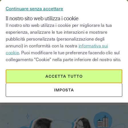
YOUSIGN DIVENTA YOUTRUST
Continuare senza accettare
MENU
Il nostro sito web utilizza i cookie
Il nostro sito web utilizza i cookie per migliorare la tua
esperienza, analizzare le tue interazioni e mostrare
Blog
pubblicità personalizzata (personalizzazione degli
annunci) in conformità con la nostra
informativa sui
Seleziona una categoria
Saisissez un terme pour
cookie
. Puoi modificare le tue preferenze facendo clic sul
collegamento "Cookie" nella parte inferiore del nostro sito.
Procedure
5
min
23 ottobre 2025
ACCETTA TUTTO
Tutte le procedure amministrative
IMPOSTA
per avviare un'impresa