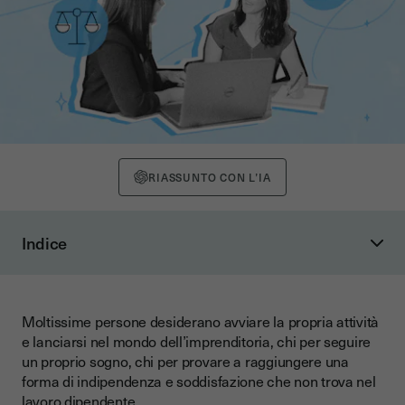
RIASSUNTO CON L’IA
Indice
Stabilire la forma giuridica dell'impresa
Stabilire il piano aziendale
Moltissime persone desiderano avviare la propria attività
Stabilire il piano aziendale
e lanciarsi nel mondo dell’imprenditoria, chi per seguire
L'iter burocratico per aprire un'impresa
un proprio sogno, chi per provare a raggiungere una
forma di indipendenza e soddisfazione che non trova nel
Come aprire una ditta individuale
lavoro dipendente.