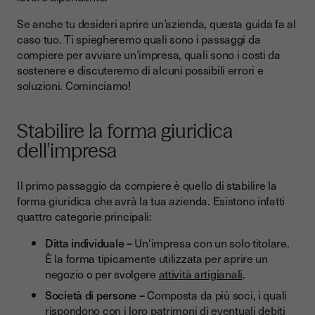
Come aprire una società di persone
Se anche tu desideri aprire un’azienda, questa guida fa al
Come aprire una società cooperativa
caso tuo. Ti spiegheremo quali sono i passaggi da
compiere per avviare un’impresa, quali sono i costi da
Come aprire una società di capitali
sostenere e discuteremo di alcuni possibili errori e
soluzioni. Cominciamo!
Quanto costa creare un’impresa?
Potenziali problemi nella creazione di un’impresa e loro
soluzione
Stabilire la forma giuridica
dell'impresa
La firma elettronica, uno strumento utile per la tua impresa.
Fin dall’inizio
Il primo passaggio da compiere è quello di stabilire la
forma giuridica che avrà la tua azienda. Esistono infatti
quattro categorie principali:
Ditta individuale –
Un'impresa con un solo titolare.
È la forma tipicamente utilizzata per aprire un
negozio o per svolgere
attività artigianali
.
Società di persone –
Composta da più soci, i quali
rispondono con i loro patrimoni di eventuali debiti