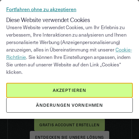
Fortfahren ohne zu akzeptieren
Diese Website verwendet Cookies
Unsere Website verwendet Cookies, um Ihr Erlebnis zu
Unterschreiben Sie alle
verbessern, Ihre Interaktionen zu analysieren und Ihnen
personalisierte Werbung (Anzeigenpersonalisierung)
Ihre Dokumente mit
anzuzeigen, alles in Übereinstimmung mit unserer
Cookie-
Youtrust,
Kostenlos
Richtlinie
. Sie können Ihre Einstellungen anpassen, indem
Sie unten auf unserer Website auf den Link „Cookies“
unbegrenzt
Ihre eigenen Dokumente
klicken.
unterschreiben
2 Signaturanfragen pro Monat
versenden
AKZEPTIEREN
Rechtsgültigkeit
Ihrer Unterschriften
ÄNDERUNGEN VORNEHMEN
sicherstellen
ENTDECKEN SIE UNSERE LÖSUNG