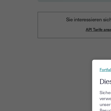
Sie interessieren sic
API Tarife an
Fortfa
Die
Siche
verwe
unser
Besuc