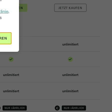
linie
.
s
REN
unlimitiert
unlimitiert
unlimitiert
unlimitiert
unlimitiert
unlimitiert
NUR JÄHRLICH
NUR JÄHRLICH