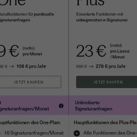
rundfunktionen für
punktuelle
Erweiterte Funktionen mit
ignaturanfragen
unbegrenzten e-Signaturen
9
€
23
€
(netto)
(netto)
pro Lizenz
pro Monat
/Monat
108
€
pro Jahr
276
€
pro Jahr
32
€
360
€
0
Unlimitierte
ignaturanfragen/Monat
Signaturanfragen
uptfunktionen des One-Plan:
Hauptfunktionen des Plus-Pla
10 Signaturanfragen/Monat
Alle Funktionen des One-