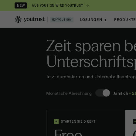
AUS YOUSIGN WIRD YOUTRUST
NEW
LÖSUNGEN
+
PRODUKT
Zeit sparen b
Unterschrift
Jetzt durchstarten und Unterschriftsanf
Monatliche Abrechnung
Jährlich
= 2
STARTEN SIE DIREKT
Free