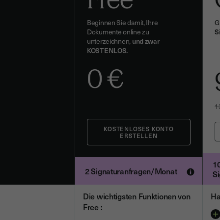
Beginnen Sie damit, Ihre
G
Dokumente online zu
S
unterzeichnen,
und zwar
KOSTENLOS.
0
€
1
1
2 Signaturanfragen/Monat
S
Die wichtigsten Funktionen von
Ha
Free :