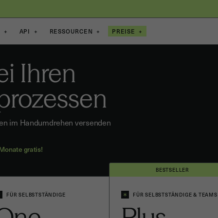
E
+
API
+
RESSOURCEN
+
PREISE
+
ei Ihren
sprozessen
ragen im Handumdrehen versenden
 Monate gratis!
BESTSELLER
FÜR SELBSTSTÄNDIGE
FÜR SELBSTSTÄNDIGE & TEAMS
One
Plus