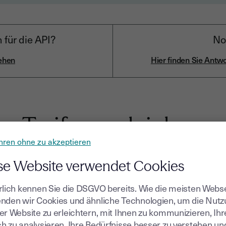
h für die API?
No
sehen
Hier finden Sie Antwo
Tarife vergleichen
hren ohne zu akzeptieren
se Website verwendet Cookies
rlich kennen Sie die DSGVO bereits. Wie die meisten Webs
nden wir Cookies und ähnliche Technologien, um die Nut
Free
One
er Website zu erleichtern, mit Ihnen zu kommunizieren, Ih
h zu analysieren, Ihre Bedürfnisse besser zu verstehen un