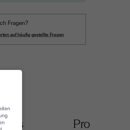
ch Fragen?
rten auf häufig gestellte Fragen
eiten
zung
Plus
Pro
ren
d