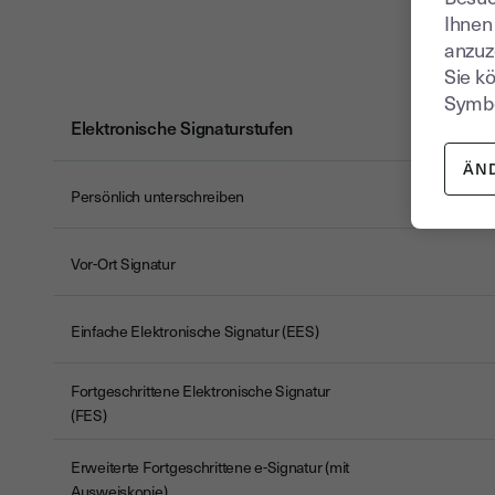
Ihnen
anzuz
Sie k
Symbo
Elektronische Signaturstufen
ÄN
un
Persönlich unterschreiben
Vor-Ort
Signatur
Einfache Elektronische Signatur (EES)
Fortgeschrittene Elektronische Signatur
(FES)
Erweiterte Fortgeschrittene e-Signatur (mit
Ausweiskopie)