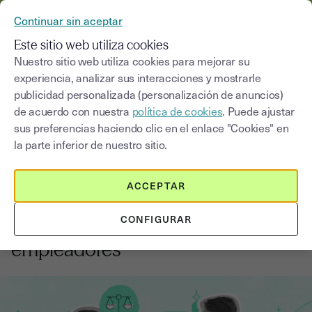
YOUSIGN SE CONVIERTE EN YOUTRUST
Continuar sin aceptar
MENÚ
Este sitio web utiliza cookies
Nuestro sitio web utiliza cookies para mejorar su
experiencia, analizar sus interacciones y mostrarle
Blog
publicidad personalizada (personalización de anuncios)
de acuerdo con nuestra
política de cookies
. Puede ajustar
Seleccionar una categoría
Saisissez un terme pour
sus preferencias haciendo clic en el enlace "Cookies" en
la parte inferior de nuestro sitio.
Contratación
6
min
18 de agosto de 2025
ACCEPTAR
Cómo reclutar empleados en
CONFIGURAR
España: guía completa para
empleadores