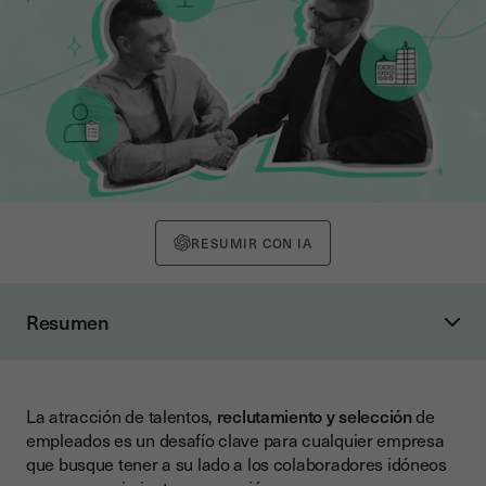
RESUMIR CON IA
Resumen
¿Por qué es importante optimizar el proceso de
reclutamiento?
Proceso de reclutamiento: pasos clave
La atracción de talentos,
reclutamiento y selección
de
empleados es un desafío clave para cualquier empresa
Plataformas de reclutamiento en España
que busque tener a su lado a los colaboradores idóneos
1. Portales de Empleo