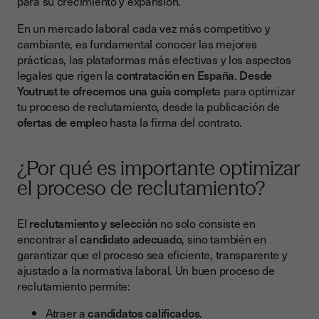
para su crecimiento y expansión.
2. Agencias de Contratación
En un mercado laboral cada vez más competitivo y
cambiante, es fundamental conocer las mejores
3. Redes Sociales
prácticas, las plataformas más efectivas y los aspectos
Tendencias actuales en el reclutamiento de candidatos
legales que rigen la
contratación en España
.
Desde
Youtrust te ofrecemos una guía complet
a para optimizar
Reclutamiento digital
tu proceso de reclutamiento, desde la publicación de
Soft skills
ofertas de emple
o hasta la firma del contrato.
Aspectos legales a tener en cuenta al contratar trabajadores
¿Por qué es importante optimizar
Estrategias para atraer a los mejores talentos
el proceso de reclutamiento?
1. Ofrece beneficios atractivos
2. Promueve tu marca empleadora
El
reclutamiento y selección
no solo consiste en
encontrar al
candidato adecuado
, sino también en
Conclusión
garantizar que el proceso sea eficiente, transparente y
ajustado a la normativa laboral. Un buen proceso de
reclutamiento permite:
Atraer a
candidatos calificados
.