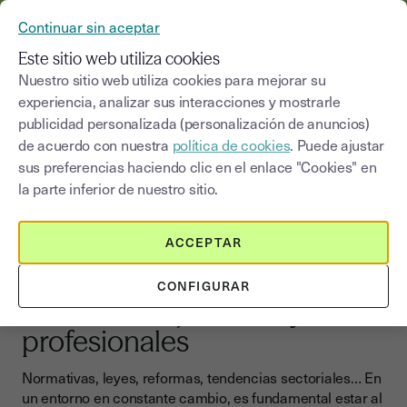
YOUSIGN SE CONVIERTE EN YOUTRUST
Continuar sin aceptar
MENÚ
Este sitio web utiliza cookies
Nuestro sitio web utiliza cookies para mejorar su
experiencia, analizar sus interacciones y mostrarle
Blog
|
Noticias y normativa
publicidad personalizada (personalización de anuncios)
de acuerdo con nuestra
política de cookies
. Puede ajustar
Seleccionar una categoría
Saisissez un terme pour
sus preferencias haciendo clic en el enlace "Cookies" en
la parte inferior de nuestro sitio.
Noticias y normativa
ACCEPTAR
Actualidad y normativas
Mantente informado sobre
CONFIGURAR
los cambios jurídicos y
profesionales
Normativas, leyes, reformas, tendencias sectoriales… En
un entorno en constante cambio, es fundamental estar al