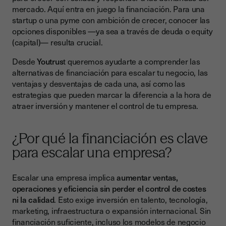
mercado. Aquí entra en juego la financiación. Para una
Serie B y posteriores
startup o una pyme con ambición de crecer, conocer las
Deuda VS Equity: ¿qué opción elegir?
opciones disponibles —ya sea a través de deuda o equity
(capital)— resulta crucial.
Estrategias para atraer inversores y asegurar financiación
Desde
Youtrus
t queremos ayudarte a comprender las
Crea un pitch sólido
alternativas de financiación para escalar tu negocio, las
Prepara documentación legal y financiera
ventajas y desventajas de cada una, así como las
estrategias que pueden marcar la diferencia a la hora de
Sé transparente con los riesgos
atraer inversión y mantener el control de tu empresa.
Usa herramientas digitales para cerrar rápido
Desafíos que enfrentan las startups para conseguir
¿Por qué la financiación es clave
financiación
para escalar una empresa?
Casos de éxito: startups que escalaron con financiación
Escalar una empresa implica
aumentar ventas,
El papel de la firma electrónica en la financiación
operaciones y eficiencia sin perder el control de costes
Conclusión: financiación inteligente para escalar con éxito
ni la calidad
. Esto exige inversión en talento, tecnología,
marketing, infraestructura o expansión internacional. Sin
financiación suficiente, incluso los modelos de negocio