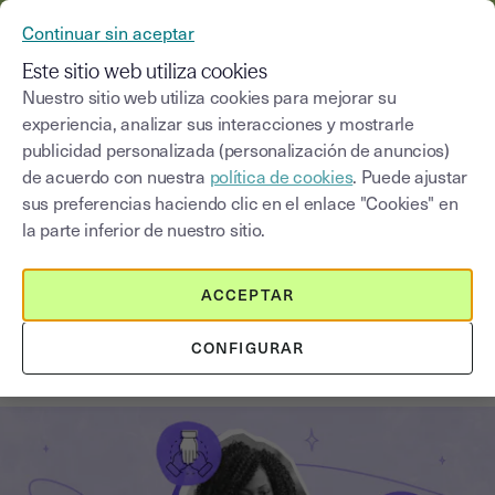
YOUSIGN SE CONVIERTE EN YOUTRUST
Continuar sin aceptar
MENÚ
Este sitio web utiliza cookies
Nuestro sitio web utiliza cookies para mejorar su
experiencia, analizar sus interacciones y mostrarle
Blog
publicidad personalizada (personalización de anuncios)
de acuerdo con nuestra
política de cookies
. Puede ajustar
Seleccionar una categoría
Saisissez un terme pour
sus preferencias haciendo clic en el enlace "Cookies" en
la parte inferior de nuestro sitio.
Financiar el crecimiento
4
min
22 de octubre de 2025
ACCEPTAR
Financiación para escalar tu
CONFIGURAR
empresa: deuda VS equity