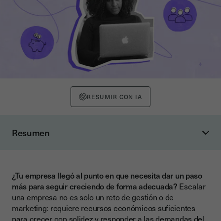
RESUMIR CON IA
Resumen
¿Por qué la financiación es clave para escalar una empresa?
Fuentes comunes de financiación para startups
¿Tu empresa llegó al punto en que necesita dar un paso
Etapas de la financiación para startups
más para seguir creciendo de forma adecuada?
Escalar
Seed o pre-seed
una empresa no es solo un reto de gestión o de
marketing: requiere recursos económicos suficientes
Serie A
para crecer con solidez y responder a las demandas del