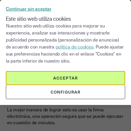
YOUSIGN SE CONVIERTE EN YOUTRUST
Continuar sin aceptar
MENÚ
Este sitio web utiliza cookies
Nuestro sitio web utiliza cookies para mejorar su
experiencia, analizar sus interacciones y mostrarle
publicidad personalizada (personalización de anuncios)
La firma electrónica para su
de acuerdo con nuestra
política de cookies
. Puede ajustar
promesa de compraventa
sus preferencias haciendo clic en el enlace "Cookies" en
la parte inferior de nuestro sitio.
El mero hecho de convencer a un cliente potencial para
que compre un bien o servicio ya representa un éxito
ACCEPTAR
para un equipo de ventas. Pero existe algo aún mejor,
que es obtener lo antes posible la firma de un contrato de
CONFIGURAR
promesa de compraventa que convertirá la compra en
una realidad.
La mejor manera de lograr esto es usar la firma
electrónica, una operación segura que se puede ejecutar
en cuestión de minutos.