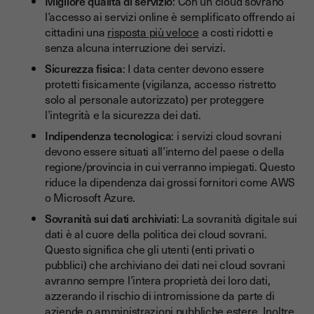
Migliore qualità di servizio
: Con un cloud sovrano
l’accesso ai servizi online è semplificato offrendo ai
cittadini una
risposta più veloce
a costi ridotti e
senza alcuna interruzione dei servizi.
Sicurezza fisica
: I data center devono essere
protetti fisicamente (vigilanza, accesso ristretto
solo al personale autorizzato) per proteggere
l’integrità e la sicurezza dei dati.
Indipendenza tecnologica
: i servizi cloud sovrani
devono essere situati all’interno del paese o della
regione/provincia in cui verranno impiegati. Questo
riduce la dipendenza dai grossi fornitori come AWS
o Microsoft Azure.
Sovranità sui dati archiviati
: La sovranità digitale sui
dati è al cuore della politica dei cloud sovrani.
Questo significa che gli utenti (enti privati o
pubblici) che archiviano dei dati nei cloud sovrani
avranno sempre l’intera proprietà dei loro dati,
azzerando il rischio di intromissione da parte di
aziende o amministrazioni pubbliche estere. Inoltre