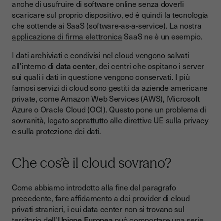
anche di usufruire di software online senza doverli
scaricare sul proprio dispositivo, ed è quindi la tecnologia
che sottende ai SaaS (software-as-a-service). La nostra
applicazione di firma elettronica
SaaS ne è un esempio.
I dati archiviati e condivisi nel cloud vengono salvati
all'interno di
data center
, dei centri che ospitano i server
sui quali i dati in questione vengono conservati. I più
famosi servizi di cloud sono gestiti da aziende americane
private, come Amazon Web Services (AWS), Microsoft
Azure o Oracle Cloud (OCI). Questo pone un problema di
sovranità, legato soprattutto alle direttive UE sulla privacy
e sulla protezione dei dati.
Che cos’è il cloud sovrano?
Come abbiamo introdotto alla fine del paragrafo
precedente, fare affidamento a dei provider di cloud
privati stranieri, i cui data center non si trovano sul
territorio dell’
Unione Europea
può comportare una serie