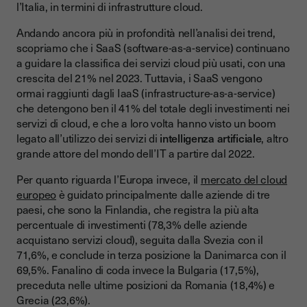
l’Italia, in termini di infrastrutture cloud.
Andando ancora più in profondità nell’analisi dei trend,
scopriamo che i SaaS (software-as-a-service) continuano
a guidare la classifica dei servizi cloud più usati, con una
crescita del 21% nel 2023. Tuttavia, i SaaS vengono
ormai raggiunti dagli IaaS (infrastructure-as-a-service)
che detengono ben il 41% del totale degli investimenti nei
servizi di cloud, e che a loro volta hanno visto un boom
legato all’utilizzo dei servizi di
intelligenza artificiale
, altro
grande attore del mondo dell’IT a partire dal 2022.
Per quanto riguarda l’Europa invece, il
mercato del cloud
europeo
è guidato principalmente dalle aziende di tre
paesi, che sono la Finlandia, che registra la più alta
percentuale di investimenti (78,3% delle aziende
acquistano servizi cloud), seguita dalla Svezia con il
71,6%, e conclude in terza posizione la Danimarca con il
69,5%. Fanalino di coda invece la Bulgaria (17,5%),
preceduta nelle ultime posizioni da Romania (18,4%) e
Grecia (23,6%).