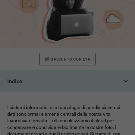
RIASSUNTO CON L’IA
Indice
Che cos’è il cloud?
Che cos’è il cloud sovrano?
I sistemi informatici e le tecnologie di condivisione dei
Principali caratteristiche tecniche e modelli di cloud sovrano
dati sono ormai elementi centrali della nostra vita
L’importanza del cloud sovrano per le aziende e le
lavorativa e privata. Tutti noi utilizziamo il cloud per
organizzazioni pubbliche
conservare e condividere facilmente le nostre foto, i
documenti privati o quelli professionali. Si tratta di una