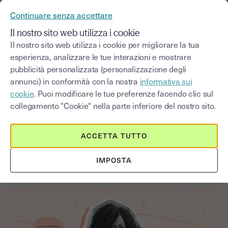
YOUSIGN DIVENTA YOUTRUST
Continuare senza accettare
MENU
Il nostro sito web utilizza i cookie
Il nostro sito web utilizza i cookie per migliorare la tua
esperienza, analizzare le tue interazioni e mostrare
Blog
pubblicità personalizzata (personalizzazione degli
annunci) in conformità con la nostra
informativa sui
Seleziona una categoria
Saisissez un terme pour
cookie
. Puoi modificare le tue preferenze facendo clic sul
collegamento "Cookie" nella parte inferiore del nostro sito.
Innovazioni tecnologiche
6
min
18 agosto 2025
ACCETTA TUTTO
Cloud sovrano: cos’è e quali
IMPOSTA
vantaggi offre