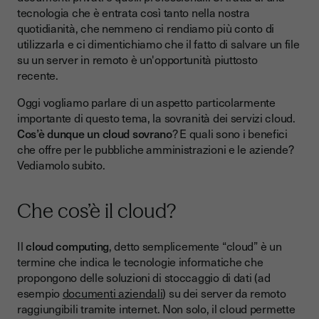
Opportunità e complessità nell’adozione del cloud sovrano
tecnologia che è entrata così tanto nella nostra
Quali sono le prossime tendenze cloud in Italia e in Europa?
quotidianità, che nemmeno ci rendiamo più conto di
utilizzarla e ci dimentichiamo che il fatto di salvare un file
su un server in remoto è un'opportunità piuttosto
recente.
Oggi vogliamo parlare di un aspetto particolarmente
importante di questo tema, la sovranità dei servizi cloud.
Cos’è dunque un cloud sovrano
? E quali sono i benefici
che offre per le pubbliche amministrazioni e le aziende?
Vediamolo subito.
Che cos’è il cloud?
Il
cloud computing
, detto semplicemente “cloud” è un
termine che indica le tecnologie informatiche che
propongono delle soluzioni di stoccaggio di dati (ad
esempio
documenti aziendali
) su dei server da remoto
raggiungibili tramite internet. Non solo, il cloud permette