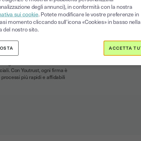
urezza
nalizzazione degli annunci), in conformità con la nostra
ativa sui cookie
. Potete modificare le vostre preferenze in
iasi momento cliccando sull’icona «Cookies» in basso nella
ormative è fondamentale per
della tua impresa. In questa
 del nostro sito.
utano a comprendere le regole,
nare le pratiche operative, con
POSTA
ACCETTA TU
ione su ogni novità normativa.
 digitalizzare e far firmare
iali. Con Youtrust, ogni firma è
rocessi più rapidi e affidabili