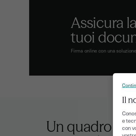
Assicura l
tuoi docu
Firma online con una soluzione c
Conti
Il n
Conos
e tecn
Un quadro chi
con v
vostr