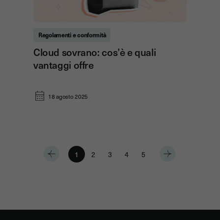
Regolamenti e conformità
Cloud sovrano: cos’è e quali
vantaggi offre
18 agosto 2025
1
2
3
4
5