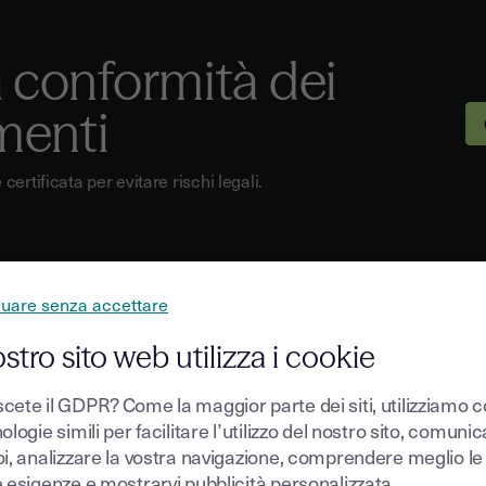
a conformità dei
menti
ertificata per evitare rischi legali.
nuare senza accettare
ostro sito web utilizza i cookie
cete il GDPR? Come la maggior parte dei siti, utilizziamo 
ologie simili per facilitare l’utilizzo del nostro sito, comuni
aro per
oi, analizzare la vostra navigazione, comprendere meglio le
e esigenze e mostrarvi pubblicità personalizzata