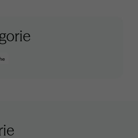
gorie
che
rie