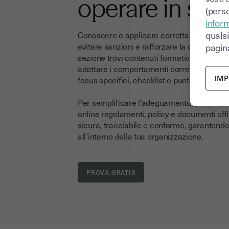
operare in sic
(perso
inform
quals
Conoscere e applicare correttamente le n
evitare sanzioni e rafforzare la credibilità 
pagina
sezione trovi contenuti formativi che ti ai
adottare i comportamenti corretti e aggior
IM
focus specifici, checklist e punti di attenz
Per semplificare l’adeguamento, puoi anche
online regolamenti, policy e documenti uffic
sicura, tracciabile e conforme, garantendo p
all’interno della tua organizzazione.