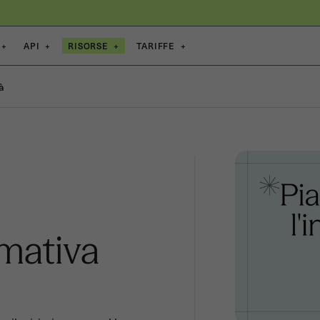
+
API
+
RISORSE
+
TARIFFE
+
à
mativa