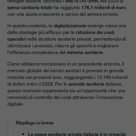
famiglie italiane. Secondo i
dati ISTAT-SHA
, nel 2023 la
I fattori che spingono verso la sanità privata
spesa sanitaria totale
ha raggiunto
176,1 miliardi di euro
,
con una quota crescente a carico del settore privato.
L'importanza della digitalizzazione nei servizi sanitari
L'impatto del PNRR sulla digitalizzazione sanitaria
In questo contesto, la
digitalizzazione
emerge come una
delle strategie più efficaci per la
riduzione dei costi
Come la digitalizzazione riduce i costi operativi
operativi
nelle strutture sanitarie private, permettendo di
ottimizzare i processi, ridurre gli sprechi e migliorare
Impatto economico della trasformazione digitale
l'efficienza complessiva del
sistema sanitario
.
ROI della digitalizzazione sanitaria
Come abbiamo menzionato in un precedente articolo, il
L'impatto sul sistema sanitario nazionale
mercato globale dei servizi sanitari è previsto in grande
crescita nei prossimi anni, raggiungendo i 10.749 miliardi
I benefici della digitalizzazione nel settore sanitario
di dollari entro il 2029. Per le
aziende sanitarie
italiane,
Esempi di digitalizzazione nel settore sanitario
questo scenario rappresenta sia un'opportunità che una
necessità di controllo dei costi attraverso l'innovazione
Quali sfide per la digitalizzazione nelle aziende sanitarie?
digitale.
La firma elettronica Youtrust: riduzione costi documentali
per la sanità privata
Riepilogo in breve
Benefici economici concreti
La spesa sanitaria privata italiana è in crescita