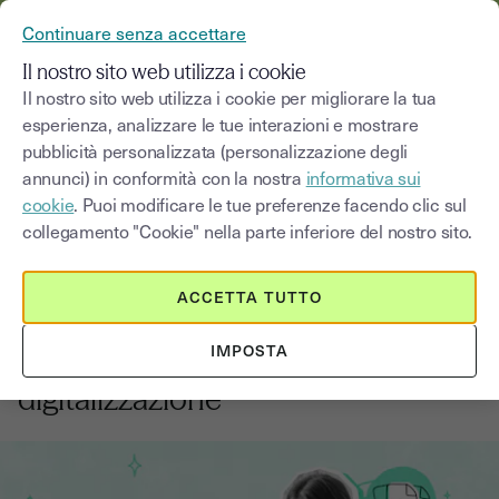
YOUSIGN DIVENTA YOUTRUST
Continuare senza accettare
MENU
Il nostro sito web utilizza i cookie
Il nostro sito web utilizza i cookie per migliorare la tua
esperienza, analizzare le tue interazioni e mostrare
Blog
pubblicità personalizzata (personalizzazione degli
annunci) in conformità con la nostra
informativa sui
Seleziona una categoria
Saisissez un terme pour
cookie
. Puoi modificare le tue preferenze facendo clic sul
collegamento "Cookie" nella parte inferiore del nostro sito.
Operatori sanitari
7
min
1 ottobre 2025
ACCETTA TUTTO
Come ridurre i costi della sanità
IMPOSTA
privata in Italia: il ruolo della
digitalizzazione