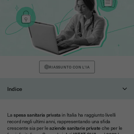
RIASSUNTO CON L’IA
Indice
Il peso della spesa sanitaria privata in Italia: dati e tendenze
L'evoluzione dei costi negli ultimi anni
La
spesa sanitaria privata
in Italia ha raggiunto livelli
Confronto con altri paesi europei
record negli ultimi anni, rappresentando una sfida
Disparità regionali significative
crescente sia per le
aziende sanitarie private
che per le