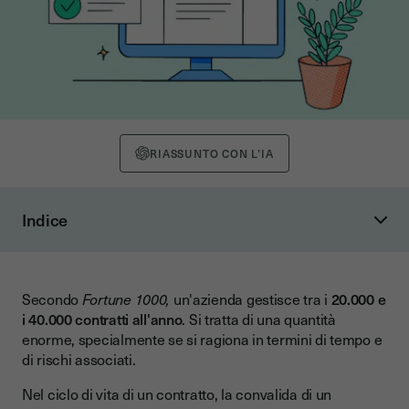
RIASSUNTO CON L’IA
Indice
Cos'è un contratto?
Contrattualizzazione online: come funziona?
Secondo
Fortune 1000,
un'azienda gestisce tra i
20.000 e
Firmare un contratto online: i (molti) vantaggi
i 40.000 contratti all'anno
. Si tratta di una quantità
Qual è il quadro legale?
enorme, specialmente se si ragiona in termini di tempo e
di rischi associati.
Come firmare un contratto online con Youtrust?
Nel ciclo di vita di un contratto, la convalida di un