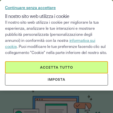
YOUSIGN DIVENTA YOUTRUST
Continuare senza accettare
MENU
Il nostro sito web utilizza i cookie
Il nostro sito web utilizza i cookie per migliorare la tua
esperienza, analizzare le tue interazioni e mostrare
Blog
pubblicità personalizzata (personalizzazione degli
annunci) in conformità con la nostra
informativa sui
Seleziona una categoria
Saisissez un terme pour
cookie
. Puoi modificare le tue preferenze facendo clic sul
collegamento "Cookie" nella parte inferiore del nostro sito.
Tutorial
2
min
19 settembre 2025
ACCETTA TUTTO
Come firmare un contratto online?
IMPOSTA