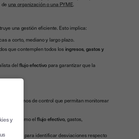
s de
una organización o una PYME
.
ruye una gestión eficiente. Esto implica:
as a corto, mediano y largo plazo.
ados que contemplen todos los
ingresos
,
gastos y
lista del
flujo efectivo
para garantizar que la
ar mecanismos de control que permitan monitorear
res clave como el
flujo efectivo
, gastos,
kies y
sus
ódicamente para identificar desviaciones respecto