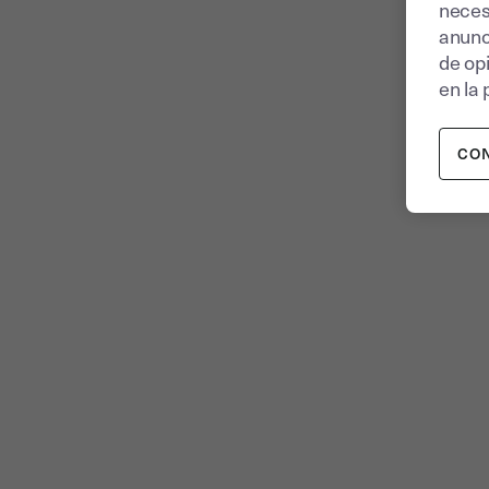
neces
anunc
de op
en la 
CO