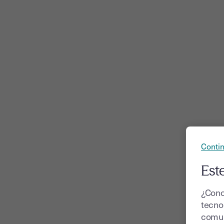
Contin
Este
¿Cono
tecnol
comun