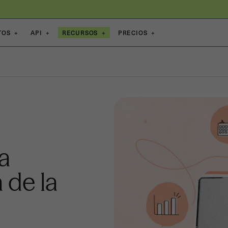
TOS
+
API
+
RECURSOS
+
PRECIOS
+
a
 de la