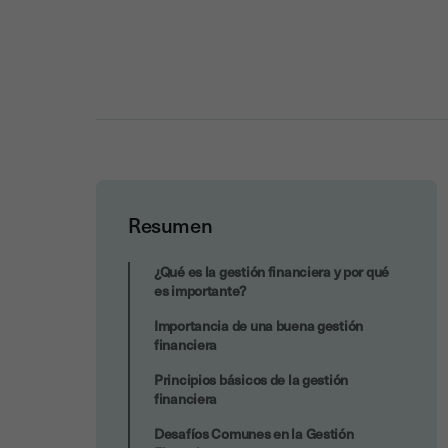
Resumen
Consejos prácticos para mejorar la
¿Qué es la gestión financiera y por qué
gestión financiera
es importante?
Importancia de una buena gestión
financiera
Principios básicos de la gestión
financiera
Desafíos Comunes en la Gestión