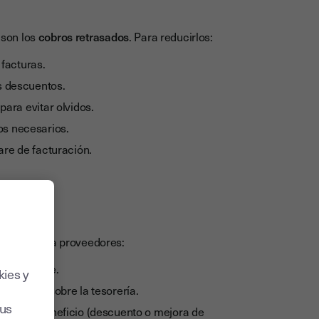
 son los
cobros retrasados
. Para reducirlos:
 facturas.
 descuentos.
ara evitar olvidos.
os necesarios.
re de facturación.
los pagos a proveedores:
sea posible.
kies y
s control sobre la tesorería.
sus
gas un beneficio (descuento o mejora de