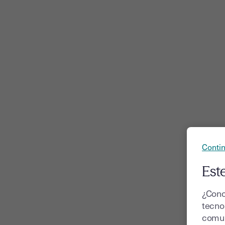
Contin
Este
¿Cono
tecnol
comun