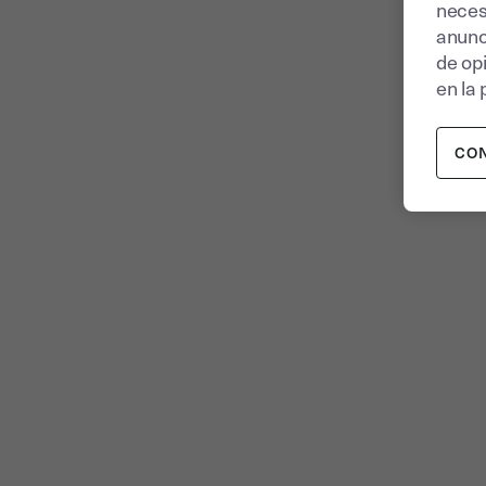
neces
anunc
de op
en la 
CO