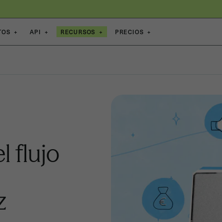
TOS
+
API
+
RECURSOS
+
PRECIOS
+
 flujo
z