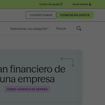
Centro de ayuda
Iniciar sesión
CONTÁCTANOS
Seleccionar una categoría
Saisissez un terme pour rechercher