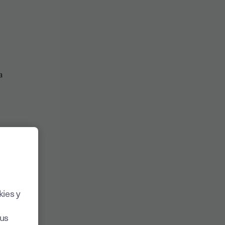
kies y
sus