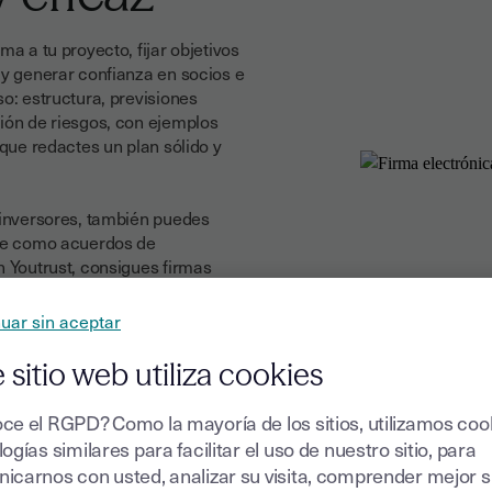
ma a tu proyecto, fijar objetivos
 y generar confianza en socios e
so: estructura, previsiones
ción de riesgos, con ejemplos
 que redactes un plan sólido y
o inversores, también puedes
ave como acuerdos de
n Youtrust, consigues firmas
 acelerando los procesos y
el inicio.
uar sin aceptar
 sitio web utiliza cookies
ce el RGPD? Como la mayoría de los sitios, utilizamos coo
ogías similares para facilitar el uso de nuestro sitio, para
icarnos con usted, analizar su visita, comprender mejor 