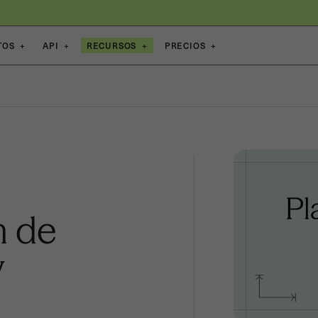
TOS
+
API
+
RECURSOS
+
PRECIOS
+
n de
y