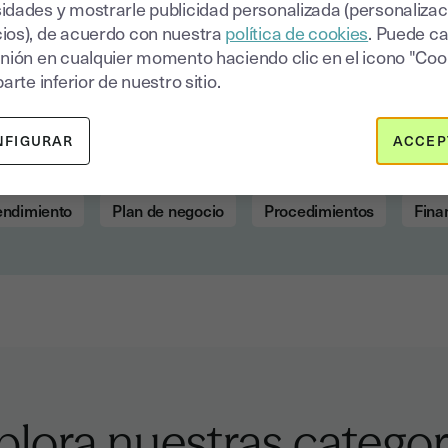
idades y mostrarle publicidad personalizada (personalizac
ios), de acuerdo con nuestra
política de cookies
. Puede c
inión en cualquier momento haciendo clic en el icono "Coo
parte inferior de nuestro sitio.
ora nuestras subcateg
NFIGURAR
ACCEP
endimiento
Plan de negocio
Procedimientos
Fina
plora nuestras categor