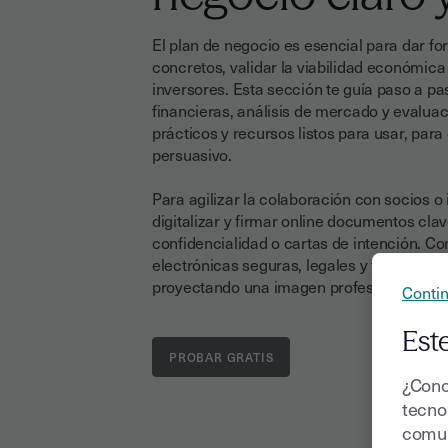
El plan de negocio es esencial para dar for
concretos, validar la viabilidad económica
inversores. Esta sección te guía paso a pa
financieras, análisis de mercado y evalua
prácticos y recursos listos para usar, para
persuasivo.
Para agilizar la colaboración con socios 
digitalizar y firmar online documentos cl
confidencialidad o cartas de intención. Co
electrónicas seguras, legales y trazables,
proyectando una imagen profesional desde 
Contin
Este
¿Cono
tecnol
comun