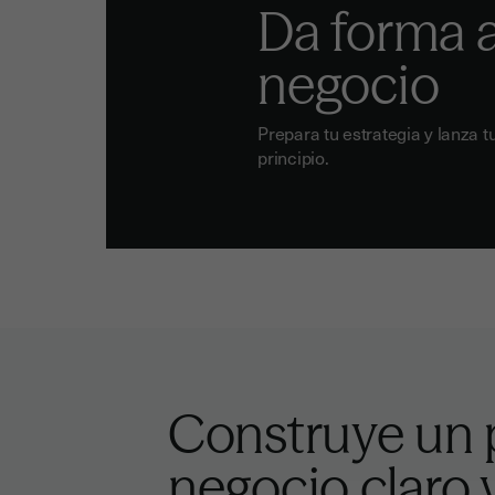
Da forma a
negocio
Prepara tu estrategia y lanza 
principio.
Construye un 
negocio claro 