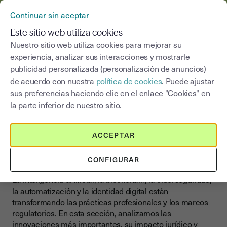
YOUSIGN SE CONVIERTE EN YOUTRUST
Continuar sin aceptar
MENÚ
Este sitio web utiliza cookies
Nuestro sitio web utiliza cookies para mejorar su
Noticias y
Innovación tecnológica y
experiencia, analizar sus interacciones y mostrarle
>
Blog
|
normativa
compliance
publicidad personalizada (personalización de anuncios)
de acuerdo con nuestra
política de cookies
. Puede ajustar
Seleccionar una categoría
sus preferencias haciendo clic en el enlace "Cookies" en
Saisissez un terme pour
la parte inferior de nuestro sitio.
Innovación tecnológica y compliance
ACCEPTAR
Comprender la innovación
para anticipar
CONFIGURAR
La inteligencia artificial, la blockchain, la ciberseguridad,
la automatización y la identidad digital están
transformando las prácticas profesionales y los marcos
regulatorios. En esta sección, analizamos las
innovaciones más importantes, su impacto jurídico y