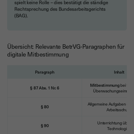
spielt keine Rolle – dies bestätigt die ständige
Rechtsprechung des Bundesarbeitsgerichts
(BAG).
Übersicht: Relevante BetrVG-Paragraphen für
digitale Mitbestimmung
Paragraph
Inhalt
Mitbestimmung
bei tec
§ 87 Abs. 1 Nr. 6
Überwachungseinrich
Allgemeine Aufgaben (Dat
§ 80
Arbeitsschutz)
Unterrichtung über 
§ 90
Technologien