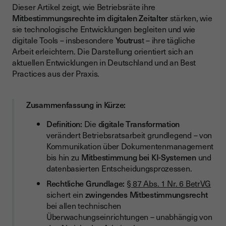
Dieser Artikel zeigt, wie Betriebsräte ihre
Remote Work erschwert persönlichen Austausch
Mitbestimmungsrechte im digitalen Zeitalter
stärken, wie
sie technologische Entwicklungen begleiten und wie
Wie Betriebsräte den digitalen Wandel aktiv mitgestalten
digitale Tools – insbesondere
Youtrus
t – ihre tägliche
Transparente, moderne Kommunikation
Arbeit erleichtern. Die Darstellung orientiert sich an
aktuellen Entwicklungen in Deutschland und an Best
Mitbestimmung von Anfang an sicherstellen
Practices aus der Praxis.
Digitale Betriebsvereinbarungen modernisieren
Zusammenarbeit mit dem Wirtschaftsausschuss stärken
Zusammenfassung in Kürze:
Weiterbildung als Schlüssel
Definition:
Die
digitale Transformation
verändert Betriebsratsarbeit grundlegend – von
Best Practices aus der Praxis
Kommunikation über Dokumentenmanagement
Praxisbeispiel: Einführung eines digitalen
bis hin zu
Mitbestimmung bei KI-Systemen
und
Zeiterfassungssystems
datenbasierten Entscheidungsprozessen.
Praxisbeispiel: KI im Recruiting
Rechtliche Grundlage:
§ 87 Abs. 1 Nr. 6 BetrVG
sichert ein
zwingendes Mitbestimmungsrecht
Praxisbeispiel: Digitale Betriebsversammlungen
bei allen technischen
Digitale Tools für moderne Betriebsratsarbeit
Überwachungseinrichtungen – unabhängig von