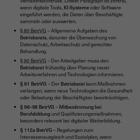
Verhaltenskontrolle. Dieser Paragraph ist zentral,
wenn digitale Tools,
KI-Systeme
oder Software
eingeführt werden, die Daten über Beschäftigte
sammeln oder auswerten.
§ 80 BetrVG
– Allgemeine Aufgaben des
Betriebsrats
, darunter die Überwachung von
Datenschutz, Arbeitsschutz und gerechter
Behandlung.
§ 90 BetrVG
– Der Arbeitgeber muss den
Betriebsrat
frühzeitig über Planung neuer
Arbeitsverfahren und Technologien informieren.
§ 91 BetrVG
– Der
Betriebsrat
kann Maßnahmen
verlangen, wenn neue Technologien die Gesundheit
oder Belastung der Beschäftigten beeinträchtigen.
§ 96–98 BetrVG
–
Mitbestimmung bei
Berufsbildung
und Qualifizierungsmaßnahmen,
besonders relevant bei digitaler Weiterbildung.
§ 112a BetrVG
– Regelungen zum
Interessenausgleich und Sozialplan, wenn