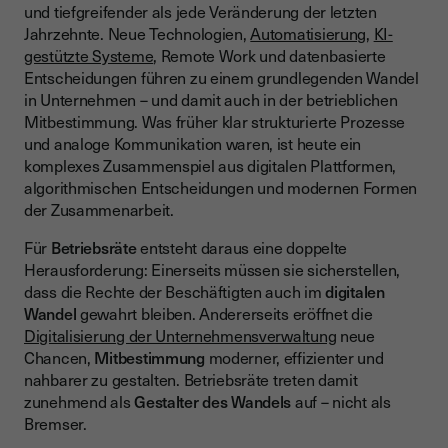
und tiefgreifender als jede Veränderung der letzten
KI und Automatisierung: Neue Machtverhältnisse im Betrieb
Jahrzehnte. Neue Technologien,
Automatisierung
,
KI-
Digitale Unternehmenskultur: Kommunikation verändert sich
gestützte Systeme
, Remote Work und datenbasierte
Entscheidungen führen zu einem grundlegenden Wandel
Mitbestimmungsrechte im digitalen Kontext: Das gilt heute
in Unternehmen – und damit auch in der betrieblichen
Übersicht: Relevante BetrVG-Paragraphen für digitale
Mitbestimmung. Was früher klar strukturierte Prozesse
Mitbestimmung
und analoge Kommunikation waren, ist heute ein
komplexes Zusammenspiel aus digitalen Plattformen,
Einführung digitaler Tools und Systeme
algorithmischen Entscheidungen und modernen Formen
Datenschutz und IT-Sicherheit
der Zusammenarbeit.
Arbeitszeit und Erreichbarkeit
Für
Betriebsräte
entsteht daraus eine doppelte
Herausforderung: Einerseits müssen sie sicherstellen,
Weiterbildung und digitale Qualifizierung
dass die Rechte der Beschäftigten auch im
digitalen
Wandel
Herausforderungen für Betriebsräte in der digitalen
gewahrt bleiben. Andererseits eröffnet die
Transformation
Digitalisierung der Unternehmensverwaltung
neue
Chancen,
Mitbestimmung
moderner, effizienter und
Informationsasymmetrie: Unternehmen sind oft weiter
nahbarer zu gestalten. Betriebsräte treten damit
zunehmend als
Gestalter des Wandels
auf – nicht als
Schneller technologischer Wandel
Bremser.
Komplexität digitaler Systeme