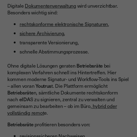
Digitale
Dokumentenverwaltung
wird unverzichtbar.
Besonders wichtig sind:
rechtskonforme elektronische Signaturen
,
sichere Archivierung
,
transparente Versionierung,
schnelle Abstimmungsprozesse.
Ohne digitale Lösungen geraten
Betriebsräte
bei
komplexen Verfahren schnell ins Hintertreffen. Hier
kommen moderne Signatur- und Workflow-Tools ins Spiel
– allen voran
Youtrus
t. Die Plattform ermöglicht
Betriebsräte
n, sämtliche Dokumente rechtskonform
nach
eIDA
S zu signieren, zentral zu verwalten und
gemeinsam zu bearbeiten – ob im Büro,
hybrid oder
vollständig remot
e.
Betriebsräte
profitieren besonders von:
revisionssicheren Nachweisen
,