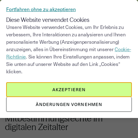
AUS YOUSIGN WIRD YOUTRUST
Fortfahren ohne zu akzeptieren
MENÜ
Diese Website verwendet Cookies
Unsere Website verwendet Cookies, um Ihr Erlebnis zu
verbessern, Ihre Interaktionen zu analysieren und Ihnen
Blog
personalisierte Werbung (Anzeigenpersonalisierung)
anzuzeigen, alles in Übereinstimmung mit unserer
Cookie-
Kategorie auswählen
Saisissez un terme pour
Richtlinie
. Sie können Ihre Einstellungen anpassen, indem
Sie unten auf unserer Website auf den Link „Cookies“
klicken.
Innovation und digitale Transformation
6
min
1. Dezember 2025
AKZEPTIEREN
Betriebsrat und digitale
ÄNDERUNGEN VORNEHMEN
Transformation:
Mitbestimmungsrechte im
digitalen Zeitalter