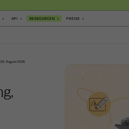
E
+
API
+
RESSOURCEN
+
PREISE
+
25. August 2025
ng,