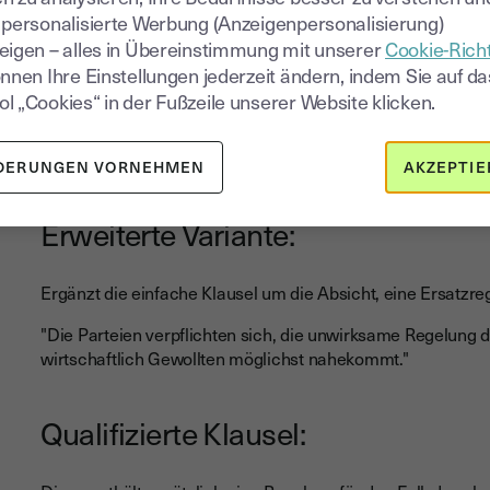
 personalisierte Werbung (Anzeigenpersonalisierung)
eigen – alles in Übereinstimmung mit unserer
Cookie-Richt
Einfache Variante:
önnen Ihre Einstellungen jederzeit ändern, indem Sie auf da
l „Cookies“ in der Fußzeile unserer Website klicken.
Diese Version betont lediglich die Aufrechterhaltung des Ve
"Die Unwirksamkeit einzelner Bestimmungen berührt nicht 
DERUNGEN VORNEHMEN
AKZEPTIE
Erweiterte Variante:
Ergänzt die einfache Klausel um die Absicht, eine Ersatzre
"Die Parteien verpflichten sich, die unwirksame Regelung 
wirtschaftlich Gewollten möglichst nahekommt."
Qualifizierte Klausel: