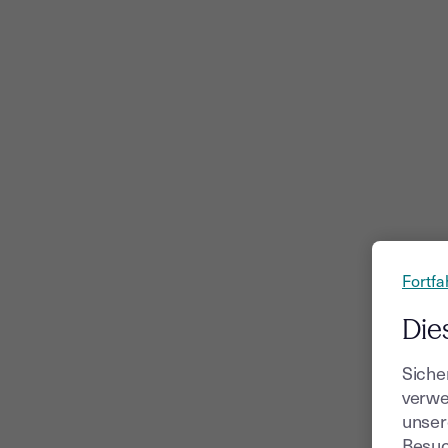
Fortfa
Die
Siche
verwe
unser
Besuc