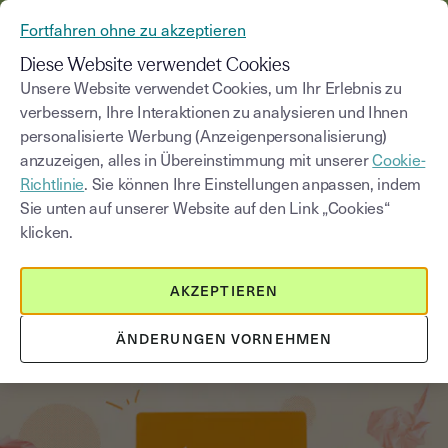
AUS YOUSIGN WIRD YOUTRUST
Fortfahren ohne zu akzeptieren
MENÜ
Diese Website verwendet Cookies
Unsere Website verwendet Cookies, um Ihr Erlebnis zu
verbessern, Ihre Interaktionen zu analysieren und Ihnen
Blog
personalisierte Werbung (Anzeigenpersonalisierung)
anzuzeigen, alles in Übereinstimmung mit unserer
Cookie-
Kategorie auswählen
Saisissez un terme pour
Richtlinie
. Sie können Ihre Einstellungen anpassen, indem
Sie unten auf unserer Website auf den Link „Cookies“
klicken.
Kundengewinnung
4
min
18. August 2025
AKZEPTIEREN
Digitalisierung im Vertrieb: Der
zeitgemäße Verkauf
ÄNDERUNGEN VORNEHMEN