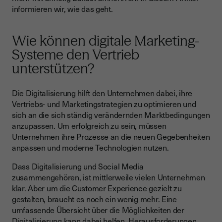
Kundenlebenszyklus verlängern
informieren wir, wie das geht.
Warum sollten Sie Ihre Vertriebsprozesse digitalisieren?
Jeder Arbeitsschritt kann von der Digitalisierung profitieren
Wie können digitale Marketing-
Systeme den Vertrieb
Moderne Tools für Vertriebsteams
unterstützen?
Fazit
Die Digitalisierung hilft den Unternehmen dabei, ihre
Vertriebs- und Marketingstrategien zu optimieren und
sich an die sich ständig verändernden Marktbedingungen
anzupassen. Um erfolgreich zu sein, müssen
Unternehmen ihre Prozesse an die neuen Gegebenheiten
anpassen und moderne Technologien nutzen.
Dass Digitalisierung und Social Media
zusammengehören, ist mittlerweile vielen Unternehmen
klar. Aber um die Customer Experience gezielt zu
gestalten, braucht es noch ein wenig mehr. Eine
umfassende Übersicht über die Möglichkeiten der
Digitalisierung kann dabei helfen, Herausforderungen