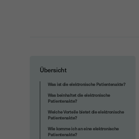
Übersicht
Ab wann gilt die elektronische
Was ist die elektronische Patientenakte?
Patientenakte?
Was beinhaltet die elektronische
Patientenakte?
Welche Vorteile bietet die elektronische
Patientenakte?
Wie komme ich an eine elektronische
Patientenakte?