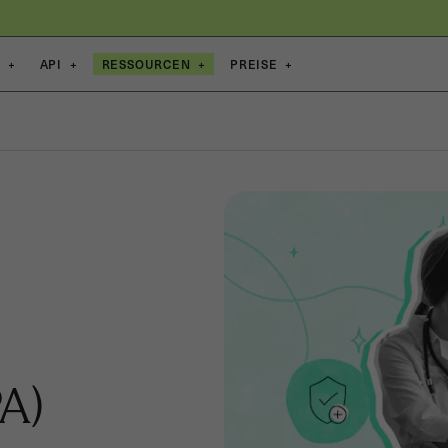
E
+
API
+
RESSOURCEN
+
PREISE
+
PA)