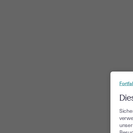
Fortfa
Die
Siche
verwe
unser
Besuc