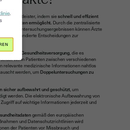
linie
.
heitsdienstleister, indem sie
schnell und effizient
s
von Patienten ermöglicht.
Durch die zentralisierte
nten und Untersuchungsergebnissen können Ärzte
eifen, um fundierte Entscheidungen zur
REN
vernetzten Gesundheitsversorgung
, die es
n, selbst wenn Patienten zwischen verschiedenen
n relevante medizinische Informationen nahtlos
tauscht werden, um
Doppeluntersuchungen zu
n sicher aufbewahrt und geschützt
, um
ädigt werden. Die elektronische Aufbewahrung von
Zugriff auf wichtige Informationen jederzeit und
esundheitsdaten
gemäß den europäischen
nahmen und Datenschutzrichtlinien wird
ionen der Patienten vor Missbrauch und