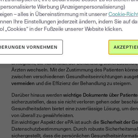
 personalisierte Werbung (Anzeigenpersonalisierung)
eigen – alles in Übereinstimmung mit unserer
Cookie-Richt
Die ePA bietet zahlreiche Vorteile für Patienten und Gesund
önnen Ihre Einstellungen jederzeit ändern, indem Sie auf da
einen umfassenden Überblick über die Krankengeschichte 
l „Cookies“ in der Fußzeile unserer Website klicken.
Speicherung von Informationen wie Diagnosen, Medikame
und medizinisches Personal leicht auf wichtige Daten zugr
Behandlung zu treffen.
DERUNGEN VORNEHMEN
AKZEPTIE
Ein weiterer entscheidender Vorteil der ePA besteht in der
ermöglicht, die Kontinuität der Behandlung sicherzustelle
Ärzten wechseln. Mit der Zustimmung des Patienten könne
zwischen verschiedenen Gesundheitseinrichtungen ausge
vermeiden
und die Effizienz der Behandlung zu steigern.
Darüber hinaus werden
wichtige Dokumente über Patiente
sicherzustellen, dass sie nicht verloren gehen oder besch
Gesundheitsdaten bietet eine zuverlässige Lösung, um den 
von überall zu gewährleisten.
Ein wichtiger Aspekt der ePA ist auch die
Sicherheit der G
Datenschutzbestimmungen. Durch robuste Sicherheitsmaß
sichergestellt, dass die persönlichen Gesundheitsinformat