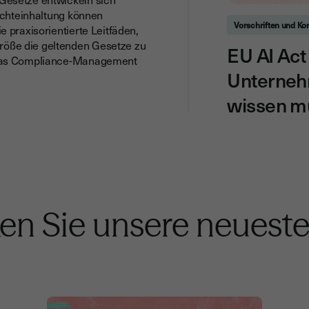
Nichteinhaltung können
Vorschriften und Ko
 praxisorientierte Leitfäden,
öße die geltenden Gesetze zu
EU AI Act
 das Compliance-Management
Unterneh
wissen m
n Sie unsere neueste