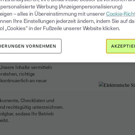
 personalisierte Werbung (Anzeigenpersonalisierung)
eigen – alles in Übereinstimmung mit unserer
Cookie-Richt
önnen Ihre Einstellungen jederzeit ändern, indem Sie auf da
men für
l „Cookies“ in der Fußzeile unserer Website klicken.
eien Betrieb
DERUNGEN VORNEHMEN
AKZEPTIE
en reduziert Risiken und stärkt
nsere Inhalte vermitteln
rstehen, richtige
kontinuierlich an neue
okumente, Checklisten und
nd rechtsgültig unterzeichnen.
folgbar, sodass Ihr Betrieb
eibt.