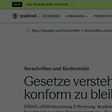
AUS YOUSIGN WIRD YOUTRUST
NEW
LÖSUNGEN
+
PRODUKT
>
Blog
|
Aktuelles und Vorschriften
Vorschriften und K
Vorschriften und Konformität
Gesetze verste
konform zu ble
DSGVO, eIDAS-Verordnung, E-Rechnung, Verpflich
Sozialabgaben und der Personalverwaltung … Die 