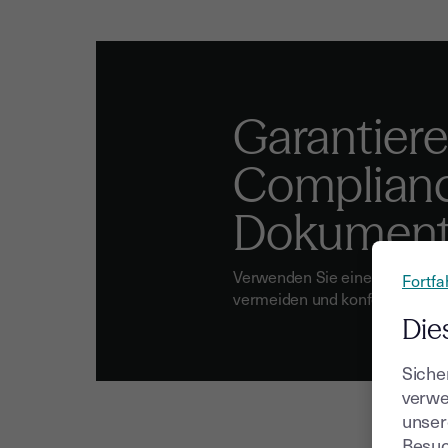
Garantiere
Complianc
Dokumen
Verwenden Sie eine zertifizier
Fortfa
vermeiden und konform zu ble
Die
Siche
verwe
unser
Besuc