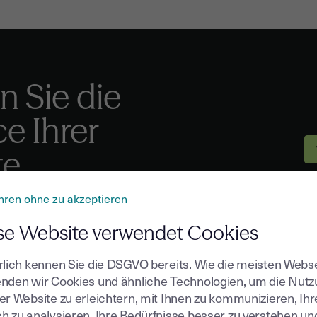
n Sie die
e Ihrer
te
te E-Signaturlösung, um rechtliche Risiken zu
hren ohne zu akzeptieren
iben.
se Website verwendet Cookies
rlich kennen Sie die DSGVO bereits. Wie die meisten Webs
nden wir Cookies und ähnliche Technologien, um die Nut
er Website zu erleichtern, mit Ihnen zu kommunizieren, Ih
h zu analysieren, Ihre Bedürfnisse besser zu verstehen un