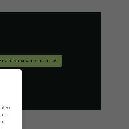
eiten
zung
ren
d