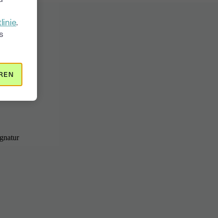
linie
.
s
REN