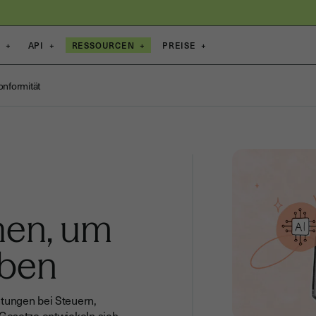
E
+
API
+
RESSOURCEN
+
PREISE
+
onformität
hen, um
iben
tungen bei Steuern,
Gesetze entwickeln sich