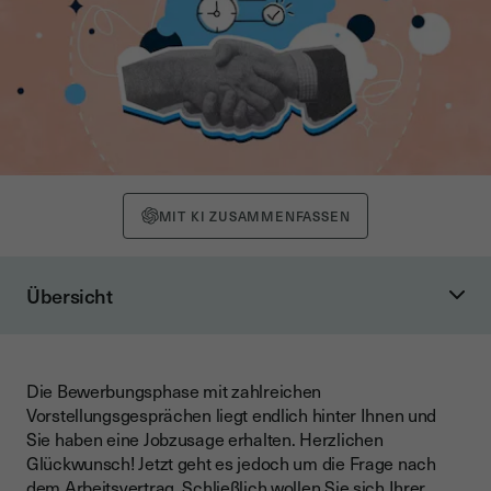
MIT KI ZUSAMMENFASSEN
Übersicht
Benötige ich überhaupt einen Arbeitsvertrag?
Die Nachweispflicht bei einem Arbeitsvertrag
Die Bewerbungsphase mit zahlreichen
Das sollte Ihr Arbeitsvertrag enthalten
Vorstellungsgesprächen liegt endlich hinter Ihnen und
Wie schnell muss ich einen Arbeitsvertrag unterschreiben?
Sie haben eine Jobzusage erhalten. Herzlichen
Glückwunsch! Jetzt geht es jedoch um die Frage nach
Welche juristischen Folgen kann ein nicht unterschriebener
dem Arbeitsvertrag. Schließlich wollen Sie sich Ihrer