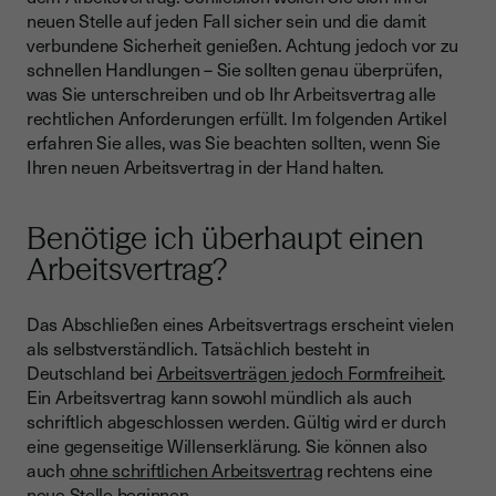
Arbeitsvertrag haben?
neuen Stelle auf jeden Fall sicher sein und die damit
Muss ich Änderungen am Arbeitsvertrag akzeptieren?
verbundene Sicherheit genießen. Achtung jedoch vor zu
schnellen Handlungen – Sie sollten genau überprüfen,
Bedeutung digitaler Signaturen bei Verträgen
was Sie unterschreiben und ob Ihr Arbeitsvertrag alle
rechtlichen Anforderungen erfüllt. Im folgenden Artikel
Häufige Fehler beim Unterzeichnen eines Arbeitsvertrags
erfahren Sie alles, was Sie beachten sollten, wenn Sie
Schritte zur Sicherstellung von Klarheit und Fairness im
Ihren neuen Arbeitsvertrag in der Hand halten.
Vertrag
Rechte nach der Unterzeichnung eines Arbeitsvertrags
Benötige ich überhaupt einen
Kann ich die Vertragsbedingungen vor der Unterzeichnung
Arbeitsvertrag?
verhandeln?
Kann man einen Arbeitsvertrag elektronisch
Das Abschließen eines Arbeitsvertrags erscheint vielen
unterschreiben?
als selbstverständlich. Tatsächlich besteht in
Deutschland bei
Arbeitsverträgen jedoch Formfreiheit
.
Ein Arbeitsvertrag kann sowohl mündlich als auch
schriftlich abgeschlossen werden. Gültig wird er durch
eine gegenseitige Willenserklärung. Sie können also
auch
ohne schriftlichen Arbeitsvertrag
rechtens eine
neue Stelle beginnen.