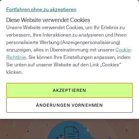
AUS YOUSIGN WIRD YOUTRUST
Fortfahren ohne zu akzeptieren
MENÜ
Diese Website verwendet Cookies
Unsere Website verwendet Cookies, um Ihr Erlebnis zu
verbessern, Ihre Interaktionen zu analysieren und Ihnen
Blog
personalisierte Werbung (Anzeigenpersonalisierung)
anzuzeigen, alles in Übereinstimmung mit unserer
Cookie-
Kategorie auswählen
Saisissez un terme pour
Richtlinie
. Sie können Ihre Einstellungen anpassen, indem
Sie unten auf unserer Website auf den Link „Cookies“
klicken.
Unbefristete Arbeitsverträge
4
min
6. November 2025
AKZEPTIEREN
Wie schnell muss man einen
Arbeitsvertrag unterschreiben?
ÄNDERUNGEN VORNEHMEN