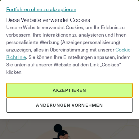
AUS YOUSIGN WIRD YOUTRUST
Fortfahren ohne zu akzeptieren
MENÜ
Diese Website verwendet Cookies
Unsere Website verwendet Cookies, um Ihr Erlebnis zu
verbessern, Ihre Interaktionen zu analysieren und Ihnen
Blog
personalisierte Werbung (Anzeigenpersonalisierung)
anzuzeigen, alles in Übereinstimmung mit unserer
Cookie-
Kategorie auswählen
Saisissez un terme pour
Richtlinie
. Sie können Ihre Einstellungen anpassen, indem
Sie unten auf unserer Website auf den Link „Cookies“
klicken.
Sein Projekt vorbereiten
4
min
5. September 2025
AKZEPTIEREN
Zeitmanagement: 5 Tipps zur
Steigerung Ihrer Produktivität
ÄNDERUNGEN VORNEHMEN