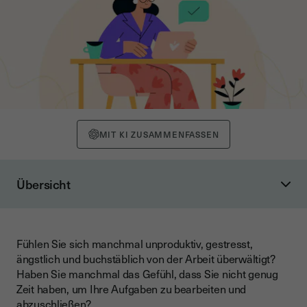
MIT KI ZUSAMMENFASSEN
Übersicht
1. Planen Sie Ihren Tag um Ihr Zeitmanagement zu
verbessern
2. Legen Sie Ihre Prioritäten fest
Fühlen Sie sich manchmal unproduktiv, gestresst,
ängstlich und buchstäblich von der Arbeit überwältigt?
3. Probieren Sie die Pomodoro-Technik (Tomatentechnik) aus
Haben Sie manchmal das Gefühl, dass Sie nicht genug
4. Erledigen Sie Routineaufgaben zuerst
Zeit haben, um Ihre Aufgaben zu bearbeiten und
abzuschließen?