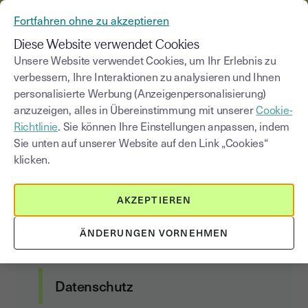
AUS YOUSIGN WIRD YOUTRUST
Fortfahren ohne zu akzeptieren
MENÜ
Diese Website verwendet Cookies
Unsere Website verwendet Cookies, um Ihr Erlebnis zu
verbessern, Ihre Interaktionen zu analysieren und Ihnen
Allgemeine
personalisierte Werbung (Anzeigenpersonalisierung)
Geschäftsbedingungen
anzuzeigen, alles in Übereinstimmung mit unserer
Cookie-
Richtlinie
. Sie können Ihre Einstellungen anpassen, indem
Sie unten auf unserer Website auf den Link „Cookies“
klicken.
Kundenvertrag
AKZEPTIEREN
Allgemeine Nutzungs- und
Abonnementbedingungen
ÄNDERUNGEN VORNEHMEN
Data Act Addendum
Datenschutz