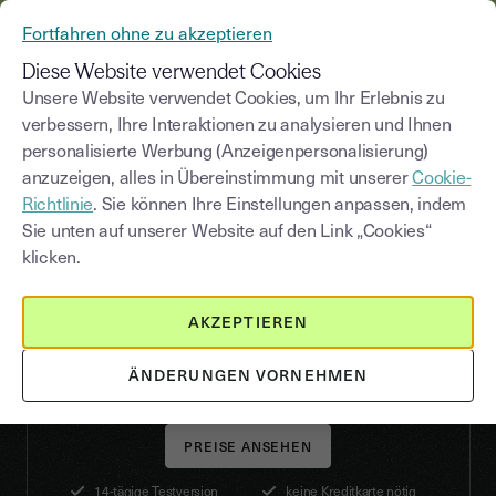
AUS YOUSIGN WIRD YOUTRUST
Fortfahren ohne zu akzeptieren
MENÜ
Diese Website verwendet Cookies
Unsere Website verwendet Cookies, um Ihr Erlebnis zu
verbessern, Ihre Interaktionen zu analysieren und Ihnen
personalisierte Werbung (Anzeigenpersonalisierung)
FAST GROWING COMPANIES
anzuzeigen, alles in Übereinstimmung mit unserer
Cookie-
Wachstumsstarke Unternehmen:
Richtlinie
. Sie können Ihre Einstellungen anpassen, indem
Bleiben Sie
auf
Sie unten auf unserer Website auf den Link „Cookies“
klicken.
Erfolgskurs
Entdecken Sie eine neue, zu 100 % digitale
AKZEPTIEREN
Signaturlösung.
ÄNDERUNGEN VORNEHMEN
PREISE ANSEHEN
14-tägige Testversion
keine Kreditkarte nötig