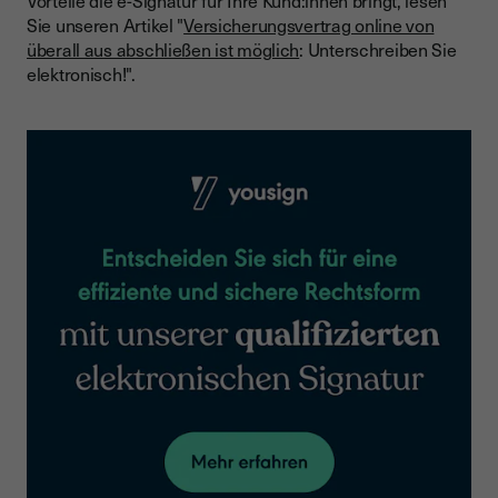
Sie unseren Artikel "
Versicherungsvertrag online von
überall aus abschließen ist möglich
: Unterschreiben Sie
elektronisch!".