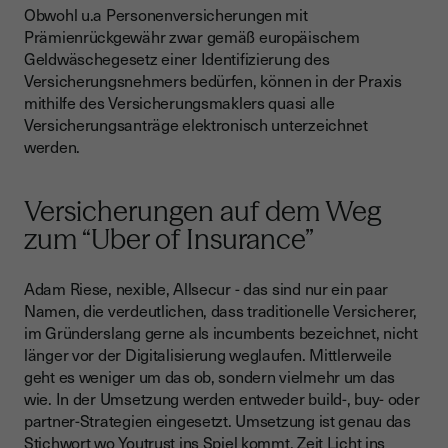
medienbruchfreien Kundenerfahrung
Obwohl u.a Personenversicherungen mit
Prämienrückgewähr zwar gemäß europäischem
>95% der Versicherungspolicen können kundenfreundlich
Geldwäschegesetz einer Identifizierung des
per Fernsignatur abgeschlossen werden
Versicherungsnehmers bedürfen, können in der Praxis
Gesetz vs. Rechtsabteilung: Handhabung in der Praxis
mithilfe des Versicherungsmaklers quasi alle
Versicherungsanträge elektronisch unterzeichnet
werden.
Versicherungen auf dem Weg
zum “Uber of Insurance”
Adam Riese, nexible, Allsecur - das sind nur ein paar
Namen, die verdeutlichen, dass traditionelle Versicherer,
im Gründerslang gerne als incumbents bezeichnet, nicht
länger vor der Digitalisierung weglaufen. Mittlerweile
geht es weniger um das ob, sondern vielmehr um das
wie. In der Umsetzung werden entweder build-, buy- oder
partner-Strategien eingesetzt. Umsetzung ist genau das
Stichwort wo Youtrust ins Spiel kommt. Zeit Licht ins