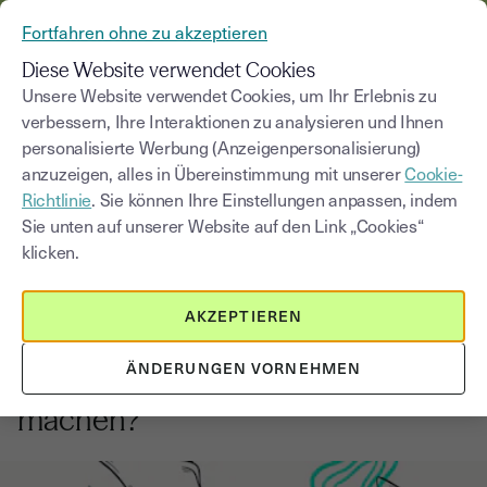
AUS YOUSIGN WIRD YOUTRUST
Fortfahren ohne zu akzeptieren
MENÜ
Diese Website verwendet Cookies
Unsere Website verwendet Cookies, um Ihr Erlebnis zu
verbessern, Ihre Interaktionen zu analysieren und Ihnen
Blog
personalisierte Werbung (Anzeigenpersonalisierung)
anzuzeigen, alles in Übereinstimmung mit unserer
Cookie-
Kategorie auswählen
Saisissez un terme pour
Richtlinie
. Sie können Ihre Einstellungen anpassen, indem
Sie unten auf unserer Website auf den Link „Cookies“
klicken.
Versicherungsbranche
3
min
18. August 2025
AKZEPTIEREN
Wie Versicherer Ihre
Antragsstrecke mit der
ÄNDERUNGEN VORNEHMEN
elektronischen Unterschrift mobil
machen?