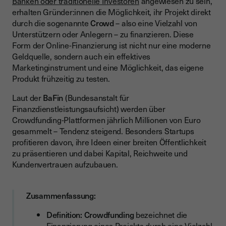
Banken oder traditionelle Investoren
angewiesen zu sein,
Lending-based Crowdfunding (Crowdlending)
erhalten Gründer:innen die Möglichkeit, ihr Projekt direkt
durch die sogenannte
Crowd
– also eine Vielzahl von
Donation-based Crowdfunding
Unterstützern oder Anlegern – zu finanzieren. Diese
Vergleich der vier Crowdfunding-Arten
Form der Online-Finanzierung ist nicht nur eine moderne
Geldquelle, sondern auch ein effektives
Vorteile und Nachteile von Crowdfunding
Marketinginstrument und eine Möglichkeit, das eigene
Crowdfunding in Deutschland: Rechtliche Grundlagen und
Produkt frühzeitig zu testen.
BaFin-Regulierung
Laut der
BaFin
(Bundesanstalt für
Bekannte Crowdfunding-Plattformen in Deutschland
Finanzdienstleistungsaufsicht) werden über
Crowdfunding-Plattformen jährlich Millionen von Euro
Wie Startups eine erfolgreiche Crowdfunding-Kampagne
gesammelt – Tendenz steigend. Besonders Startups
starten
profitieren davon, ihre Ideen einer breiten Öffentlichkeit
Risiken und Herausforderungen
zu präsentieren und dabei Kapital, Reichweite und
Kundenvertrauen aufzubauen.
Fazit: Crowdfunding als Zukunft der Finanzierung
Zusammenfassung:
Definition:
Crowdfunding
bezeichnet die
Finanzierung eines Projekts durch eine Vielzahl