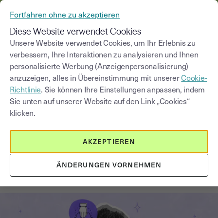
AUS YOUSIGN WIRD YOUTRUST
Fortfahren ohne zu akzeptieren
MENÜ
Diese Website verwendet Cookies
Unsere Website verwendet Cookies, um Ihr Erlebnis zu
verbessern, Ihre Interaktionen zu analysieren und Ihnen
Blog
personalisierte Werbung (Anzeigenpersonalisierung)
anzuzeigen, alles in Übereinstimmung mit unserer
Cookie-
Kategorie auswählen
Saisissez un terme pour
Richtlinie
. Sie können Ihre Einstellungen anpassen, indem
Sie unten auf unserer Website auf den Link „Cookies“
klicken.
Finanzierung
3
min
11. Dezember 2025
AKZEPTIEREN
Was ist Crowdfunding? Alternative
Finanzierung für Startups in
ÄNDERUNGEN VORNEHMEN
Deutschland