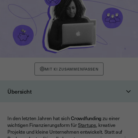
MIT KI ZUSAMMENFASSEN
Übersicht
Definition: Was ist Crowdfunding?
Die vier Hauptarten des Crowdfunding
In den letzten Jahren hat sich
Crowdfunding
zu einer
Reward-based Crowdfunding
wichtigen Finanzierungsform für
Startups
, kreative
Equity-based Crowdfunding (Crowdinvesting)
Projekte und kleine Unternehmen entwickelt. Statt auf