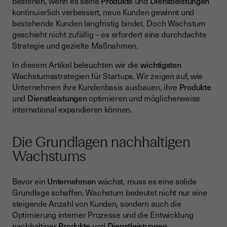
bestehen, wenn es seine
Produkte
und
Dienstleistungen
Produkt-Markt-Fit als Grundlage für Erfolg
kontinuierlich verbessert, neue Kunden gewinnt und
bestehende Kunden langfristig bindet. Doch Wachstum
Kundenakquise: Die wichtigste Wachstumsstrategie für
Startups
geschieht nicht zufällig – es erfordert eine durchdachte
Strategie und gezielte Maßnahmen.
Kundenbindung: Der Schlüssel zum langfristigen Erfolg
In diesem Artikel beleuchten wir die
wichtigsten
Skalierung durch Automatisierung und Effizienz
Wachstumsstrategien für Startups. Wir zeigen auf, wie
Finanzierung & Investoren – Wachstumsstrategie für
Unternehmen ihre Kundenbasis ausbauen, ihre
Produkte
Unternehmen
und
Dienstleistungen
optimieren und möglicherweise
international expandieren können.
Expansion auf neue Märkte als Wachstumsstrategie
Die richtige Wachstumsstrategie für nachhaltigen Erfolg
Die Grundlagen nachhaltigen
FAQs: Häufig gestellte Fragen zu Wachstumsstrategien für
Wachstums
Startups
Bevor ein
Unternehmen
wächst, muss es eine solide
Grundlage schaffen. Wachstum bedeutet nicht nur eine
steigende Anzahl von Kunden, sondern auch die
Optimierung interner Prozesse und die Entwicklung
nachhaltiger
Produkte
und
Dienstleistungen
.