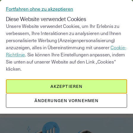
AUS YOUSIGN WIRD YOUTRUST
Fortfahren ohne zu akzeptieren
MENÜ
Diese Website verwendet Cookies
Unsere Website verwendet Cookies, um Ihr Erlebnis zu
verbessern, Ihre Interaktionen zu analysieren und Ihnen
Blog
personalisierte Werbung (Anzeigenpersonalisierung)
anzuzeigen, alles in Übereinstimmung mit unserer
Cookie-
Kategorie auswählen
Saisissez un terme pour
Richtlinie
. Sie können Ihre Einstellungen anpassen, indem
Sie unten auf unserer Website auf den Link „Cookies“
klicken.
Kundengewinnung
2
min
25. November 2025
AKZEPTIEREN
Wachstumsstrategien für Startups:
Erfolgreich Skalieren und
ÄNDERUNGEN VORNEHMEN
Expandieren