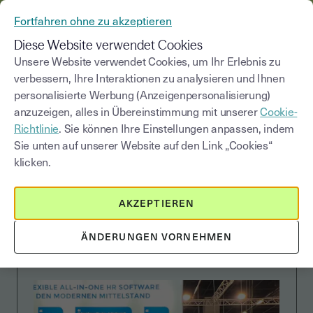
AUS YOUSIGN WIRD YOUTRUST
Fortfahren ohne zu akzeptieren
MENÜ
Diese Website verwendet Cookies
Unsere Website verwendet Cookies, um Ihr Erlebnis zu
verbessern, Ihre Interaktionen zu analysieren und Ihnen
personalisierte Werbung (Anzeigenpersonalisierung)
CUSTOMER STORIES
anzuzeigen, alles in Übereinstimmung mit unserer
Cookie-
Richtlinie
. Sie können Ihre Einstellungen anpassen, indem
Sie unten auf unserer Website auf den Link „Cookies“
klicken.
Von der Bewerbung bis
zur
AKZEPTIEREN
Vertragsunterzeichnung:
ÄNDERUNGEN VORNEHMEN
E-Signaturen bei HRlab