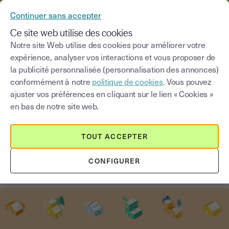
YOUSIGN DEVIENT YOUTRUST
Continuer sans accepter
MENU
Ce site web utilise des cookies
Notre site Web utilise des cookies pour améliorer votre
expérience, analyser vos interactions et vous proposer de
Blog
la publicité personnalisée (personnalisation des annonces)
conformément à notre
politique de cookies
. Vous pouvez
Choisir une catégorie
Saisissez un terme pour
ajuster vos préférences en cliquant sur le lien « Cookies »
en bas de notre site web.
Immobilier
4
min
2 septembre 2025
TOUT ACCEPTER
Immobilier et signature
CONFIGURER
électronique, le cas MyNotary