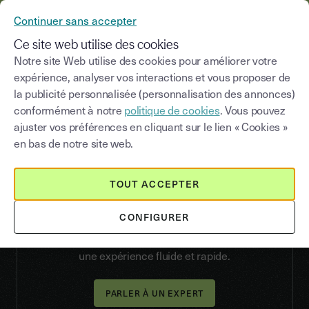
YOUSIGN DEVIENT YOUTRUST
Continuer sans accepter
NOUS CONTACTER
MENU
Ce site web utilise des cookies
Notre site Web utilise des cookies pour améliorer votre
expérience, analyser vos interactions et vous proposer de
la publicité personnalisée (personnalisation des annonces)
VERIFY
conformément à notre
politique de cookies
. Vous pouvez
Vérification d’identité :
ajuster vos préférences en cliquant sur le lien « Cookies »
sécurisez vos parcours
en bas de notre site web.
KYC sans friction
TOUT ACCEPTER
La vérification d’identité est au cœur de tout
parcours KYC fiable : elle confirme qu’une
CONFIGURER
personne est bien celle qu’elle prétend être à
partir d’un document officiel, tout en garantissant
une expérience fluide et rapide.
PARLER À UN EXPERT