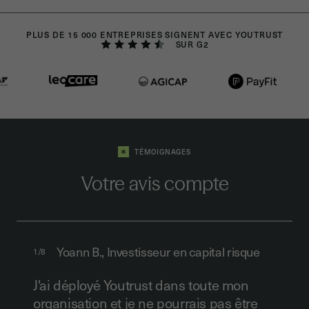
d’utilisation et de reconnaissance légales des
document.
services de délivrance de certificats de
signature électronique des pays membres de
PLUS DE 15 000 ENTREPRISES SIGNENT AVEC YOUTRUST
SUR G2
l’Union Européenne. En France, chaque
prestataire de signature électronique doit être
audité par l'ANSSI afin de s'assurer de la
conformité des outils.
TÉMOIGNAGES
Votre avis compte
Yoann B., Investisseur en capital risque
1/8
J'ai déployé Youtrust dans toute mon
organisation et je ne pourrais pas être