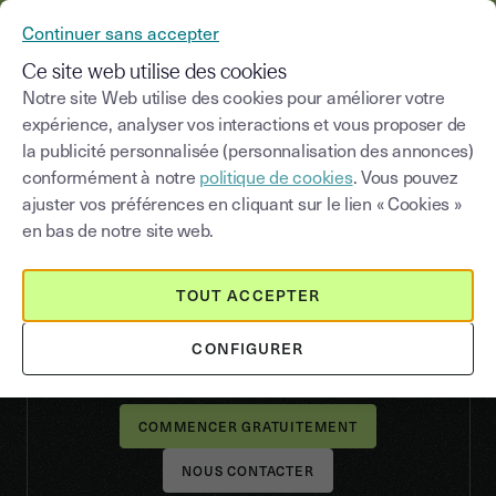
YOUSIGN DEVIENT YOUTRUST
Continuer sans accepter
MENU
Ce site web utilise des cookies
Notre site Web utilise des cookies pour améliorer votre
expérience, analyser vos interactions et vous proposer de
la publicité personnalisée (personnalisation des annonces)
SIGNATURE ÉLECTRONIQUE
conformément à notre
politique de cookies
. Vous pouvez
Signature électronique
ajuster vos préférences en cliquant sur le lien « Cookies »
Signez tous vos
en bas de notre site web.
documents en ligne
TOUT ACCEPTER
La signature électronique est la solution la plus
simple pour approuver vos décisions et signer
CONFIGURER
tous vos documents.
NOUS CONTACTER