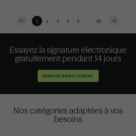
1
2
3
4
5
…
82
Essayez la signature électronique
gratuitement pendant 14 jours
Nos catégories adaptées à vos
besoins