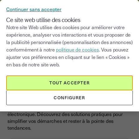
YOUSIGN DEVIENT YOUTRUST
Continuer sans accepter
MENU
Ce site web utilise des cookies
Notre site Web utilise des cookies pour améliorer votre
expérience, analyser vos interactions et vous proposer de
Choisir une catégorie
Saisissez un terme pour
la publicité personnalisée (personnalisation des annonces)
conformément à notre
politique de cookies
. Vous pouvez
Blog
ajuster vos préférences en cliquant sur le lien « Cookies »
en bas de notre site web.
Boostez votre entreprise
avec la signature
TOUT ACCEPTER
électronique
CONFIGURER
Accélérez la croissance de votre entreprise avec nos
conseils, actualités et guides sur la signature
électronique. Découvrez des solutions pratiques pour
simplifier vos démarches et rester à la pointe des
tendances.