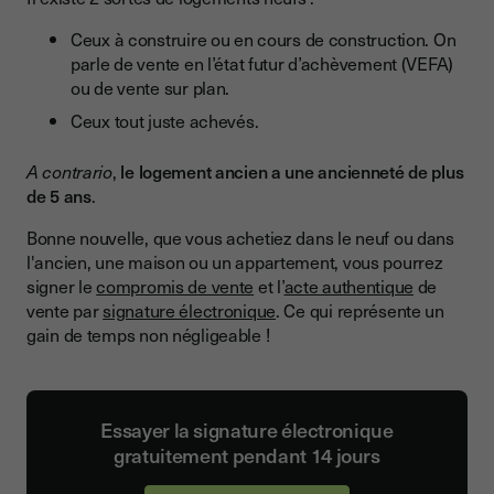
Des prix d’achat négociable
Ceux à construire ou en cours de construction. On
Une plus-value à la revente
parle de vente en l’état futur d’achèvement (VEFA)
Une disponibilité immédiate
ou de vente sur plan.
Des avantages fiscaux variés
Ceux tout juste achevés.
Quels sont les inconvénients à acheter dans l’ancien ?
A contrario
,
le logement ancien a une ancienneté de plus
de 5 ans
La chasse aux passoires thermiques
.
Travaux de rénovation et d’entretien importants
Bonne nouvelle, que vous achetiez dans le neuf ou dans
l'ancien, une maison ou un appartement, vous pourrez
Absence de garanties légales
signer le
compromis de vente
et l’
acte authentique
de
vente par
signature électronique
. Ce qui représente un
Achat neuf ou ancien, ce qu’il faut retenir
gain de temps non négligeable !
Essayer la signature électronique
gratuitement pendant 14 jours