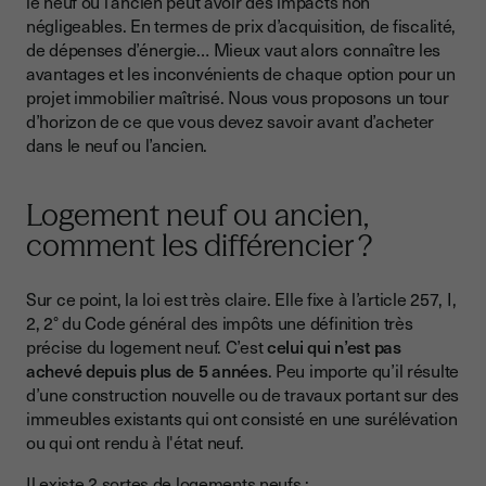
le neuf ou l’ancien peut avoir des impacts non
Des garanties légales importantes en cas de dommages ou
négligeables. En termes de prix d’acquisition, de fiscalité,
de malfaçons
de dépenses d’énergie… Mieux vaut alors connaître les
Des charges de copropriété plus faibles
avantages et les inconvénients de chaque option pour un
projet immobilier maîtrisé. Nous vous proposons un tour
Un logement peu énergivore
d’horizon de ce que vous devez savoir avant d’acheter
dans le neuf ou l’ancien.
Une fiscalité avantageuse
Des frais de notaire réduits
Logement neuf ou ancien,
Quels sont les inconvénients à investir dans le neuf ?
comment les différencier ?
Un prix d’achat élevé
Sur ce point, la loi est très claire. Elle fixe à l’article 257, I,
Le retard dans la livraison de votre logement neuf
2, 2° du Code général des impôts une définition très
Une incertitude quant au logement fini
précise du logement neuf. C’est
celui qui n’est pas
achevé depuis plus de 5 années
. Peu importe qu’il résulte
Une marge de négociation plus faible
d’une construction nouvelle ou de travaux portant sur des
Faut-il acheter dans l’ancien ? Avantages et inconvénients
immeubles existants qui ont consisté en une surélévation
ou qui ont rendu à l'état neuf.
Quels sont les avantages à acheter dans l’ancien ?
Il existe 2 sortes de logements neufs :