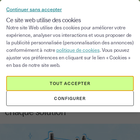
YOUSIGN DEVIENT YOUTRUST
Continuer sans accepter
MENU
Ce site web utilise des cookies
Notre site Web utilise des cookies pour améliorer votre
expérience, analyser vos interactions et vous proposer de
Blog
la publicité personnalisée (personnalisation des annonces)
conformément à notre
politique de cookies
. Vous pouvez
Choisir une catégorie
Saisissez un terme pour
ajuster vos préférences en cliquant sur le lien « Cookies »
en bas de notre site web.
Immobilier
6
min
18 août 2025
TOUT ACCEPTER
Acheter dans le neuf ou l’ancien :
CONFIGURER
avantages et inconvénients de
chaque solution