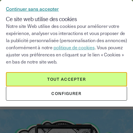
YOUSIGN DEVIENT YOUTRUST
Continuer sans accepter
MENU
Ce site web utilise des cookies
Notre site Web utilise des cookies pour améliorer votre
expérience, analyser vos interactions et vous proposer de
Blog
la publicité personnalisée (personnalisation des annonces)
conformément à notre
politique de cookies
. Vous pouvez
Choisir une catégorie
Saisissez un terme pour
ajuster vos préférences en cliquant sur le lien « Cookies »
en bas de notre site web.
Innovation et transformation digitale
2
min
1 septembre 2025
TOUT ACCEPTER
Bien associer digitalisation et
CONFIGURER
automatisation