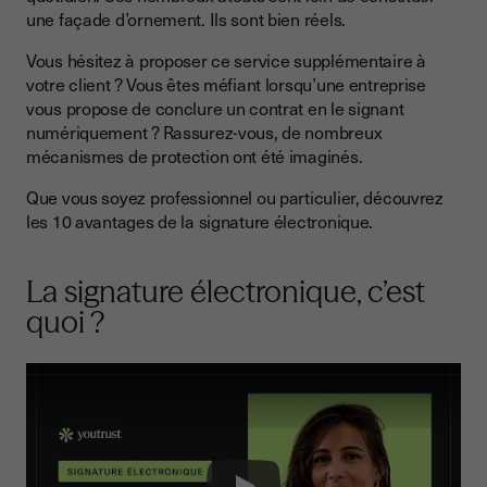
4. La signature électronique contribue à la préservation de
une façade d’ornement. Ils sont bien réels.
l’environnement
Vous hésitez à proposer ce service supplémentaire à
5. La signature électronique vous fait économiser de l’argent
votre client ? Vous êtes méfiant lorsqu’une entreprise
6. La signature électronique est sécurisée
vous propose de conclure un contrat en le signant
numériquement ? Rassurez-vous, de nombreux
7. La signature électronique laisse une trace numérique
mécanismes de protection ont été imaginés.
8. La signature électronique s’intègre à de nombreux
logiciels
Que vous soyez professionnel ou particulier, découvrez
les 10 avantages de la signature électronique.
9. La signature électronique permet un travail collaboratif
10. La signature électronique offre une meilleure expérience
La signature électronique, c’est
Avantage bonus : elle s’adresse à tout le monde !
quoi ?
Avantages de la signature électronique, ce qu’il faut retenir