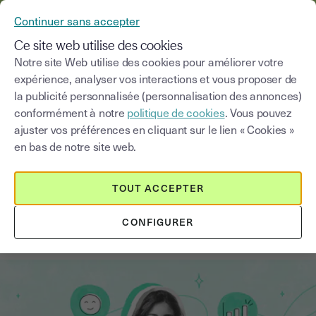
YOUSIGN DEVIENT YOUTRUST
Continuer sans accepter
MENU
Ce site web utilise des cookies
Notre site Web utilise des cookies pour améliorer votre
expérience, analyser vos interactions et vous proposer de
Blog
la publicité personnalisée (personnalisation des annonces)
conformément à notre
politique de cookies
. Vous pouvez
Choisir une catégorie
Saisissez un terme pour
ajuster vos préférences en cliquant sur le lien « Cookies »
en bas de notre site web.
Signature électronique
4
min
18 août 2025
TOUT ACCEPTER
Les 10 avantages de la signature
CONFIGURER
électronique