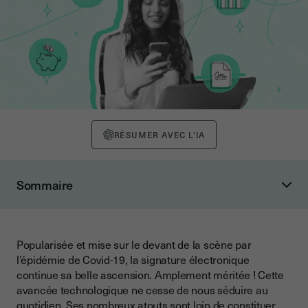
RÉSUMER AVEC L'IA
Sommaire
La signature électronique, c’est quoi ?
1. La signature électronique vous offre du temps
Popularisée et mise sur le devant de la scène par
2. La signature électronique est facile
l’épidémie de Covid-19, la signature électronique
3. La signature électronique vous permet une meilleure
continue sa belle ascension. Amplement méritée ! Cette
réactivité
avancée technologique ne cesse de nous séduire au
quotidien. Ses nombreux atouts sont loin de constituer