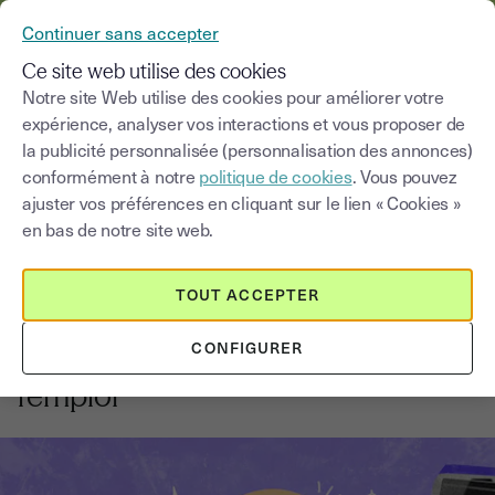
YOUSIGN DEVIENT YOUTRUST
Continuer sans accepter
MENU
Ce site web utilise des cookies
Notre site Web utilise des cookies pour améliorer votre
expérience, analyser vos interactions et vous proposer de
Blog
la publicité personnalisée (personnalisation des annonces)
conformément à notre
politique de cookies
. Vous pouvez
Choisir une catégorie
Saisissez un terme pour
ajuster vos préférences en cliquant sur le lien « Cookies »
en bas de notre site web.
Signature électronique
9
min
16 juin 2026
TOUT ACCEPTER
Délégation de signature : guide
CONFIGURER
complet, règles et modèle prêt à
l'emploi