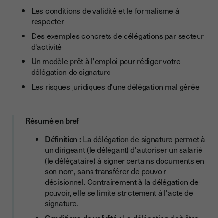
Étape 2 : Définir le périmètre de la délégation
Les conditions de validité et le formalisme à
respecter
Étape 3 : Fixer la durée de la délégation
Des exemples concrets de délégations par secteur
Étape 4 : Rédiger l'acte de délégation
d'activité
Étape 5 : Archiver et communiquer
Un modèle prêt à l'emploi pour rédiger votre
délégation de signature
Simplifiez vos délégations de signature avec Youtrust
Les risques juridiques d'une délégation mal gérée
Modèle de délégation de signature
Quels sont les risques d'une délégation de signature mal
gérée ?
Résumé en bref
Engagement de la responsabilité de l'entreprise
Définition :
La délégation de signature permet à
un dirigeant (le délégant) d'autoriser un salarié
Actes signés irréguliers ou contestables
(le délégataire) à signer certains documents en
son nom, sans transférer de pouvoir
Exposition à des contentieux en cas d'abus
décisionnel. Contrairement à la délégation de
Absence de traçabilité et difficultés probatoires
pouvoir, elle se limite strictement à l'acte de
signature.
Conclusion
Conditions de validité :
La délégation doit être