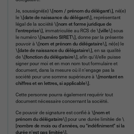
Je, soussigné(e)
\[nom / prénom du délégant\]
, né(e)
le
\[date de naissance du délégant\]
, représentant
légal de la société
\[nom et forme juridique de
l'entreprise\]
, immatriculée au RCS de
\[ville\]
sous
le numéro
\[numéro SIRET\]
, donne par la présente
pouvoir à
\[nom et prénom du délégataire\]
, né(e) le
\[date de naissance du délégataire\]
, en sa qualité
de
\[fonction du délégataire\]
, afin qu'il/elle puisse
signer pour moi et en mon nom tout formulaire et
document, dans la mesure où il n'engage pas la
société pour une somme supérieure à
\[montant en
chiffres et en lettres, si applicable\]
.
Cette personne pourra également requérir tout
document nécessaire concernant la société.
Ce pouvoir de signature est confié à
\[nom et
prénom du délégataire\]
pour une durée limitée de
\
[nombre de mois ou d'années, ou "indéfiniment" si la
durée n'est pas limitée\]
.