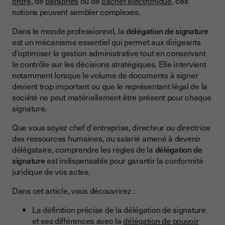
ordre
, de
paraphes
ou de
cachet électronique
, ces
Pourquoi faire une délégation de signature ?
notions peuvent sembler complexes.
Délégation de signature ou délégation de pouvoir ?
Dans le monde professionnel, la
délégation de signature
Avantages de la délégation de signature
est un mécanisme essentiel qui permet aux dirigeants
d'optimiser la gestion administrative tout en conservant
Exemples concrets de délégations de signature par secteur
le contrôle sur les décisions stratégiques. Elle intervient
notamment lorsque le volume de documents à signer
Ressources Humaines (RH)
devient trop important ou que le représentant légal de la
Finance et Comptabilité
société ne peut matériellement être présent pour chaque
signature.
Commerce et Ventes
Que vous soyez chef d'entreprise, directeur ou directrice
Juridique et Conformité
des ressources humaines, ou salarié amené à devenir
Comment faire une délégation de signature ?
délégataire, comprendre les règles de la
délégation de
signature
est indispensable pour garantir la conformité
Formalisme et contenu obligatoire
juridique de vos actes.
La délégation de signature peut concerner :
Dans cet article, vous découvrirez :
5 étapes pour rédiger une délégation de signature conforme
La définition précise de la délégation de signature
Étape 1 : Identifier le délégataire
et ses différences avec la
délégation de pouvoir