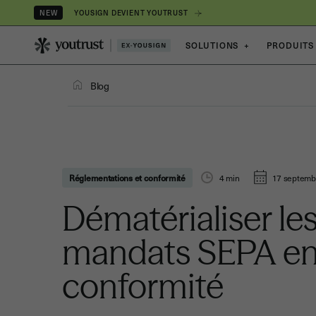
YOUSIGN DEVIENT YOUTRUST
NEW
SOLUTIONS
+
PRODUITS
Blog
Réglementations et conformité
4
min
17 septemb
Dématérialiser le
mandats SEPA en
conformité