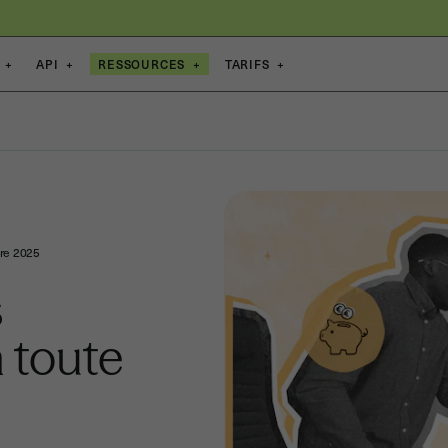
+
API
+
RESSOURCES
+
TARIFS
+
re 2025
s
 toute