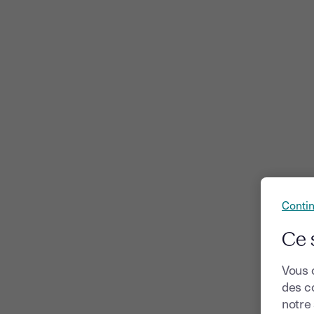
Conti
Ce 
Vous 
des co
notre