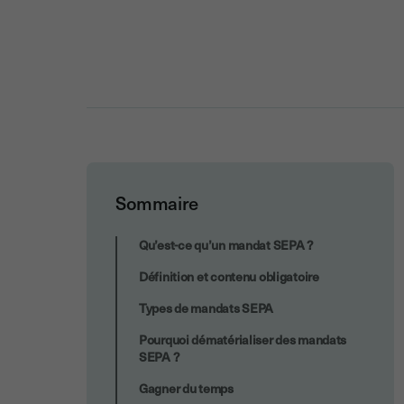
Sommaire
Pourquoi utiliser Youtrust pour
Qu’est-ce qu’un mandat SEPA ?
dématérialiser vos mandats SEPA ?
Définition et contenu obligatoire
Types de mandats SEPA
Pourquoi dématérialiser des mandats
SEPA ?
Gagner du temps