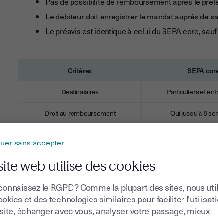
Pas de possibilité de remboursement après le pré
Le débiteur doit enregistrer le mandat auprès de 
Le préavis est identique à celui du SEPA core, sauf
Critères
SEPA cor
Destinataires
Particuliers et en
Droit au remboursement
Oui jusqu’à 8 s
Enregistrement à la banque
Non
nuer sans accepter
Utilisation typique
Abonnements, servi
site web utilise des cookies
Risques pour le créancier
Moyen
connaissez le RGPD ? Comme la plupart des sites, nous uti
okies et des technologies similaires pour faciliter l'utilisat
 site, échanger avec vous, analyser votre passage, mieux