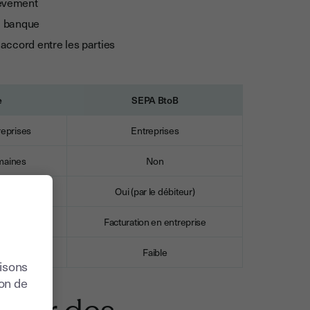
lèvement
sa banque
 accord entre les parties
e
SEPA BtoB
treprises
Entreprises
emaines
Non
Oui (par le débiteur)
ces BtoC….
Facturation en entreprise
Faible
lisons
ion de