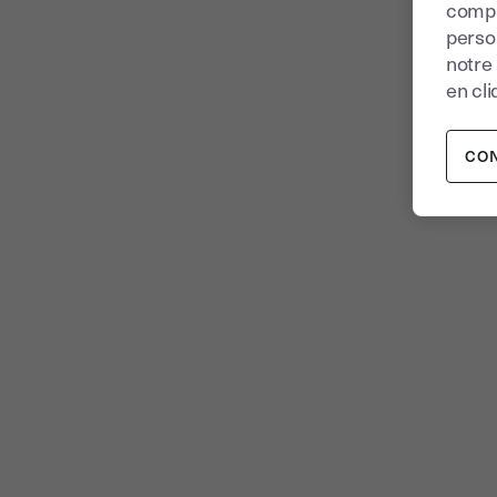
compr
perso
notre
en cli
CO