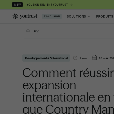
YOUSIGN DEVIENT YOUTRUST
NEW
SOLUTIONS
+
PRODUITS
Blog
Développement à l'international
2
min
18 août 20
Comment réussir
expansion
internationale en 
que Country Man