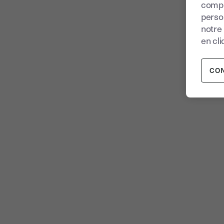
compr
perso
notre
en cli
CO