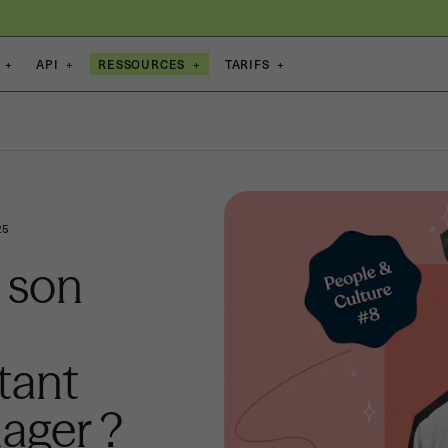
+
API
+
RESSOURCES
+
TARIFS
+
25
 son
tant
ager ?