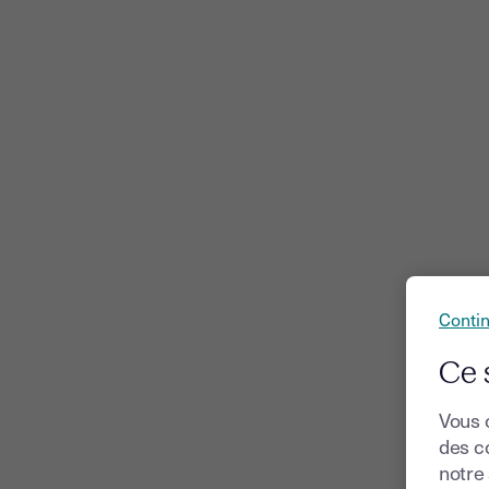
Conti
Ce 
Vous 
des co
notre