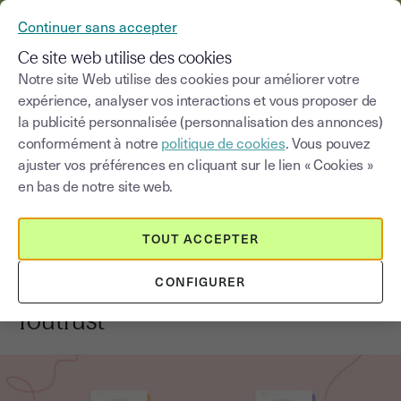
YOUSIGN DEVIENT YOUTRUST
Continuer sans accepter
MENU
Ce site web utilise des cookies
Notre site Web utilise des cookies pour améliorer votre
expérience, analyser vos interactions et vous proposer de
Blog
la publicité personnalisée (personnalisation des annonces)
conformément à notre
politique de cookies
. Vous pouvez
Choisir une catégorie
Saisissez un terme pour
ajuster vos préférences en cliquant sur le lien « Cookies »
en bas de notre site web.
Nouveautés et actualités
3
min
1 septembre 2025
TOUT ACCEPTER
Les Formulaires, la nouvelle
CONFIGURER
solution d'automatisation de
Youtrust