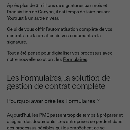
Qu’est-ce que vous y gagnez?
Après plus de 3 millions de signatures par mois et
l’acquisition de
Canyon
, il est temps de faire passer
Plus de temps pour votre business, moins pour la paperasse
Youtrust à un autre niveau.
Fini les erreurs sur vos documents
Celui de vous offrir l’automatisation complète de vos
Un renforcement de l’efficacité collective
contrats : de la création de vos documents à la
signature.
Tout a été pensé pour digitaliser vos processus avec
notre nouvelle solution : les
Formulaires
.
Les Formulaires, la solution de
gestion de contrat complète
Pourquoi avoir créé les Formulaires ?
Aujourd'hui, les PME passent trop de temps à préparer et
à signer des documents. Les entreprises se perdent dans
des processus pénibles qui les empêchent de se