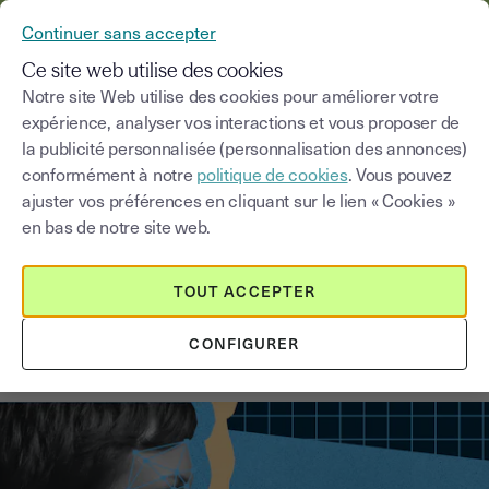
YOUSIGN DEVIENT YOUTRUST
Continuer sans accepter
MENU
Ce site web utilise des cookies
Notre site Web utilise des cookies pour améliorer votre
expérience, analyser vos interactions et vous proposer de
Blog
la publicité personnalisée (personnalisation des annonces)
conformément à notre
politique de cookies
. Vous pouvez
Choisir une catégorie
Saisissez un terme pour
ajuster vos préférences en cliquant sur le lien « Cookies »
en bas de notre site web.
Signature électronique
4
min
2 septembre 2025
TOUT ACCEPTER
Intelligence artificielle et signature
CONFIGURER
électronique