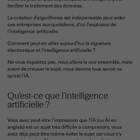
électronique ?
faciliter le traitement des données.
Les niveaux de signature électronique
La création d’algorithmes est indispensable pour aider
La signature électronique et l’intelligence artificielle
ces entreprises aux quotidiens, d'où l’explosion de
l’intelligence artificielle.
Le deep learning et la signature électronique avancée
Comment peut-on allier aujourd'hui la signature
Le machine learning et la gestion des données
électronique et l’intelligence artificielle ?
Ne vous inquiétez pas, nous allons le voir ensemble, mais
avant de creuser le sujet, nous devons tous savoir ce
qu’est l’IA.
Qu’est-ce que l’intelligence
artificielle ?
Vous avez peut-être l’impression que l’IA (ou AI en
anglais) est un sujet très difficile à comprendre, vous
avez déjà peut-être même éviter le sujet car vous n’y