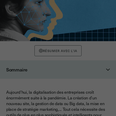
RÉSUMER AVEC L'IA
Sommaire
Qu’est-ce que l’intelligence artificielle ?
Le machine et le deep learning, comment ça marche ?
Aujourd’hui, la digitalisation des entreprises croît
Le machine learning, un apprentissage automatique
énormément suite à la pandémie. La création d’un
Le deep learning, l’apprentissage profond
nouveau site, la gestion de data ou Big data, la mise en
place de stratégie marketing,... Tout cela nécessite des
Comment l’intelligence artificielle peut soutenir la signature
outils de plus en plus sophistiqués et intelligents pour