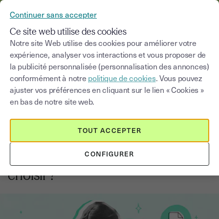
YOUSIGN DEVIENT YOUTRUST
Continuer sans accepter
MENU
Ce site web utilise des cookies
Notre site Web utilise des cookies pour améliorer votre
expérience, analyser vos interactions et vous proposer de
Blog
la publicité personnalisée (personnalisation des annonces)
conformément à notre
politique de cookies
. Vous pouvez
Choisir une catégorie
Saisissez un terme pour
ajuster vos préférences en cliquant sur le lien « Cookies »
en bas de notre site web.
Signature électronique
4
min
13 juillet 2026
TOUT ACCEPTER
Modèles de tarification de la
CONFIGURER
signature électronique : lequel
choisir ?