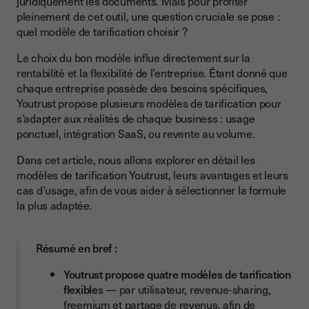
juridiquement les documents. Mais pour profiter
Freemium
pleinement de cet outil, une question cruciale se pose :
quel modèle de tarification choisir ?
Partage de revenus
Tableau comparatif des différents modèles tarifaires
Le choix du bon modèle influe directement sur la
Youtrust
rentabilité et la flexibilité de l’entreprise. Étant donné que
chaque entreprise possède des besoins spécifiques,
Comment choisir le modèle adapté avec Youtrust ?
Youtrust propose plusieurs modèles de tarification pour
Conclusion
s’adapter aux réalités de chaque business : usage
ponctuel, intégration SaaS, ou revente au volume.
Dans cet article, nous allons explorer en détail les
modèles de tarification Youtrust, leurs avantages et leurs
cas d’usage, afin de vous aider à sélectionner la formule
la plus adaptée.
Résumé en bref :
Youtrust propose quatre modèles de tarification
flexible
s — par utilisateur, revenue-sharing,
freemium et partage de revenus, afin de