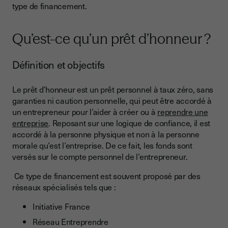
type de financement.
Les conditions d'attribution
Prêt d’honneur et prêt bancaire, quelle différence ?
Qu’est-ce qu’un prêt d’honneur ?
La nature et les conditions
Définition et objectifs
Les objectifs et les démarches
Comment faire une demande de prêt d’honneur ?
Le prêt d’honneur est un prêt personnel à taux zéro, sans
garanties ni caution personnelle, qui peut être accordé à
Identifier le bon interlocuteur selon votre situation
un entrepreneur pour l’aider à créer ou à
reprendre une
Prendre contact avec une plateforme locale
entreprise
. Reposant sur une logique de confiance, il est
accordé à la personne physique et non à la personne
Construire un dossier solide
morale qu’est l’entreprise. De ce fait, les fonds sont
Passer devant le comité d’agrément
versés sur le compte personnel de l’entrepreneur.
La décision
Ce type de financement est souvent proposé par des
réseaux spécialisés tels que :
Conclusion
Initiative France
Réseau Entreprendre