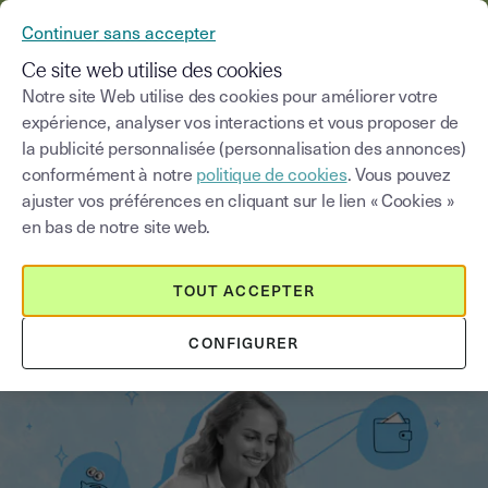
YOUSIGN DEVIENT YOUTRUST
Continuer sans accepter
MENU
Ce site web utilise des cookies
Notre site Web utilise des cookies pour améliorer votre
expérience, analyser vos interactions et vous proposer de
Blog
la publicité personnalisée (personnalisation des annonces)
conformément à notre
politique de cookies
. Vous pouvez
Choisir une catégorie
Saisissez un terme pour
ajuster vos préférences en cliquant sur le lien « Cookies »
en bas de notre site web.
Financements
5
min
17 septembre 2025
TOUT ACCEPTER
Tout savoir sur le prêt d’honneur
CONFIGURER