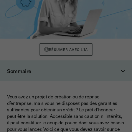
RÉSUMER AVEC L'IA
Sommaire
Qu’est-ce qu’un prêt d’honneur ?
Définition et objectifs
Vous avez un projet de création ou de reprise
Les types d’emprunts
d’entreprise, mais vous ne disposez pas des garanties
À qui s’adresse le prêt d’honneur ?
suffisantes pour obtenir un crédit ? Le prêt d’honneur
peut être la solution. Accessible sans caution ni intérêts,
Les personnes éligibles
il peut constituer le coup de pouce dont vous avez besoin
pour vous lancer. Voici ce que vous devez savoir sur ce
Les sociétés non éligibles