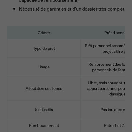
Nécessité de garanties et d’un dossier très complet
Critère
Prêt d'honneur
Prêt personnel accordé au 
Type de prêt
projet à titre priv
Renforcement des fonds
Usage
personnels de l’entrep
Libre, mais souvent util
Affectation des fonds
apport personnel pour u
classique
Justificatifs
Pas toujours exig
Remboursement
Entre 1 et 7 ans