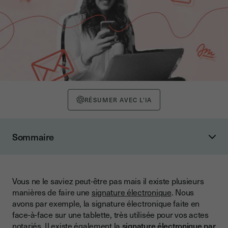
RÉSUMER AVEC L'IA
Sommaire
Le processus de signature électronique avec validation par
SMS chez Youtrust
Signature électronique par SMS : qu'est-ce que c'est ?
Vous ne le saviez peut-être pas mais il existe plusieurs
manières de faire une
signature électronique
. Nous
Comment la signature électronique par SMS fonctionne ?
avons par exemple, la signature électronique faite en
Quels sont les avantages de la signature électronique par
face-à-face sur une tablette, très utilisée pour vos actes
SMS ?
notariés. Il existe également la
signature électronique par