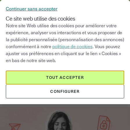
YOUSIGN DEVIENT YOUTRUST
Continuer sans accepter
MENU
Ce site web utilise des cookies
Notre site Web utilise des cookies pour améliorer votre
expérience, analyser vos interactions et vous proposer de
Blog
la publicité personnalisée (personnalisation des annonces)
conformément à notre
politique de cookies
. Vous pouvez
Choisir une catégorie
Saisissez un terme pour
ajuster vos préférences en cliquant sur le lien « Cookies »
en bas de notre site web.
Signature électronique
4
min
1 septembre 2025
TOUT ACCEPTER
Signature électronique par SMS :
CONFIGURER
Comment faire ?