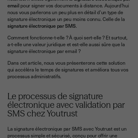
email
pour signer vos documents à distance. Aujourd’hui
Est-elle juridiquement sûre ?
nous vous parlerons un peu plus en détail d’un type de
Signature électronique SMS et code OTP
signature électronique un peu moins connu. Celle de la
signature électronique par SMS
.
Comment fonctionne-t-elle ? À quoi sert-elle ? Et surtout,
a-t-elle une valeur juridique et est-elle aussi sûre que la
signature électronique par email ?
Dans cet article, nous vous présenterons cette solution
qui accéléra le temps de signatures et améliora tous vos
processus administratifs.
Le processus de signature
électronique avec validation par
SMS chez Youtrust
La signature électronique par SMS avec Youtrust est un
processus simple et sécurisé, conçu pour offrir une