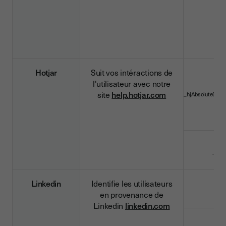
Hotjar
Suit vos intéractions de
l'utilisateur avec notre
site
help.hotjar.com
_hjAbsoluteSessi
_hji
Linkedin
Identifie les utilisateurs
lid
en provenance de
Linkedin
linkedin.com