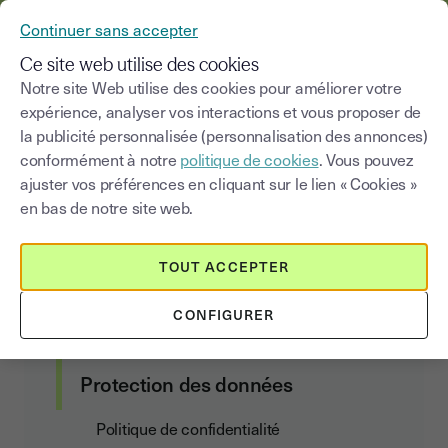
YOUSIGN DEVIENT YOUTRUST
Continuer sans accepter
MENU
Ce site web utilise des cookies
Notre site Web utilise des cookies pour améliorer votre
expérience, analyser vos interactions et vous proposer de
Politique de
confidentialité
la publicité personnalisée (personnalisation des annonces)
conformément à notre
politique de cookies
. Vous pouvez
ajuster vos préférences en cliquant sur le lien « Cookies »
en bas de notre site web.
Contrat client
TOUT ACCEPTER
Conditions Générales d’Abonnement et
d’Utilisation
CONFIGURER
Data Act Addendum
Protection des données
Politique de confidentialité