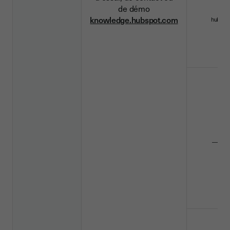
de démo
knowledge.hubspot.com
hubspo
__hs