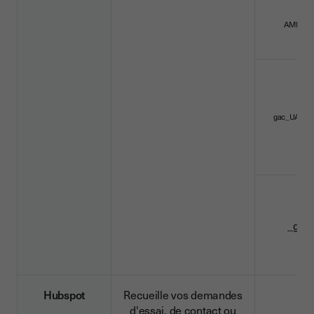
AMP_T
gac_UA-449
_gcl
Hubspot
Recueille vos demandes
d'essai, de contact ou