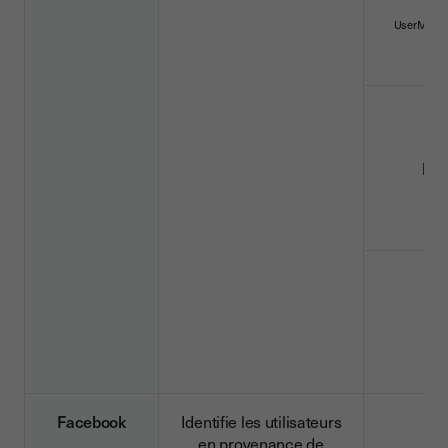
UserMatch
liss
lan
Facebook
Identifie les utilisateurs
en provenance de
_fb